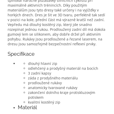
splňoval náročné požadavky silničních cyklistů při
maximálně aktivních trénincích. Díky použitým
materiálům jsou tyto dresy také určeny i na vyjížďky v
horkých dnech. Dres je šit ve 3D tvaru, perfektně tak sedí
v pozici na kole, přední část má výrazně kratší než zadní.
Vepředu má dlouhý kostěný zip, který jde snadno
rozepínat jednou rukou. Prodloužený zadní díl má dokola
gumový lem se silikonem, aby dobře držel při aktivním
pohybu. Rukávy jsou prodloužené a řezané laserem, na
dresu jsou samozřejmě bezpečnostní reflexní prvky.
Specifikace
dlouhý hlavní zip
odlehčený a prodyšný materiál na bocích
3 zadní kapsy
záda z prodyšného materiálu
prodloužené rukávy
anatomicky tvarované rukávy
zakončení dolního kraje protiskluzovým
potiskem
kvalitní kostěný zip
Materiál