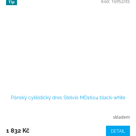
Kód:
16952/XS
Tip
Pánský cyklistický dres Stelvio MD1604 black-white
skladem
1 832 Kč
DETAIL