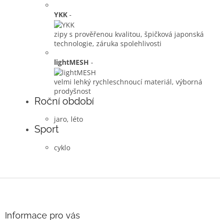
YKK
-
zipy s prověřenou kvalitou, špičková japonská
technologie, záruka spolehlivosti
lightMESH
-
velmi lehký rychleschnoucí materiál, výborná
prodyšnost
Roční období
jaro, léto
Sport
cyklo
Z
á
p
a
Informace pro vás