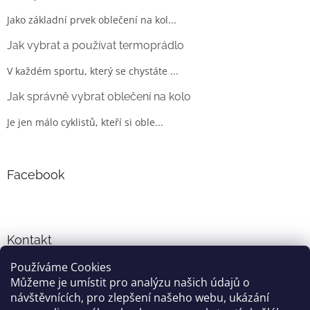
Jako základní prvek oblečení na kol...
Jak vybrat a používat termoprádlo
V každém sportu, který se chystáte ...
Jak správně vybrat oblečení na kolo
Je jen málo cyklistů, kteří si oble...
Facebook
Kontakt
Používáme Cookies
info
@
cyklo-obleceni.cz
Můžeme je umístit pro analýzu našich údajů o
+420777081700
návštěvnících, pro zlepšení našeho webu, ukázání
jsme na facebooku