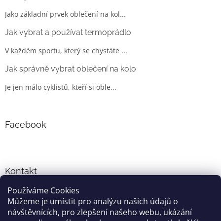
Jako základní prvek oblečení na kol...
Jak vybrat a používat termoprádlo
V každém sportu, který se chystáte ...
Jak správně vybrat oblečení na kolo
Je jen málo cyklistů, kteří si oble...
Facebook
Kontakt
Používáme Cookies
info
@
cyklo-obleceni.cz
Můžeme je umístit pro analýzu našich údajů o
+420777081700
návštěvnících, pro zlepšení našeho webu, ukázání
jsme na facebooku