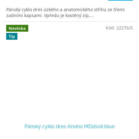
Pánský cyklo dres úzkého a anatomického střihu se třemi
zadními kapsami. Vpředu je kostěný zip,...
Kód:
22276/S
Novinka
Tip
Pánský cyklo dres Ansino MD1608 blue