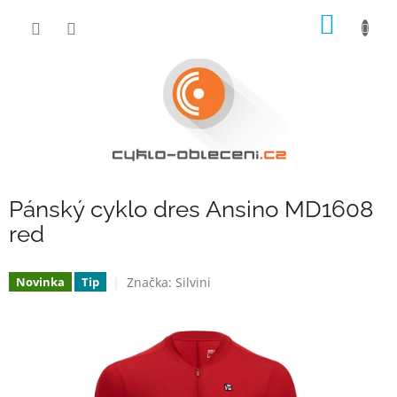
Přejít
NÁKUP
na
obsah
KOŠÍK
Pánský cyklo dres Ansino MD1608
red
Značka:
Silvini
Novinka
Tip