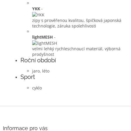
YKK
-
zipy s prověřenou kvalitou, špičková japonská
technologie, záruka spolehlivosti
lightMESH
-
velmi lehký rychleschnoucí materiál, výborná
prodyšnost
Roční období
jaro, léto
Sport
cyklo
Z
á
p
a
Informace pro vás