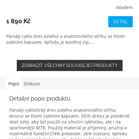
skladem
1 890 Kč
DETAIL
Pánský cyklo dres úzkého a anatomického střihu se třemi
zadními kapsami. Vpředu je kostěný zip,...
ZOBRAZIT VŠECHNY SOUVISEJÍCÍ PRODUKTY
Popis
Diskuze
Detailní popis produktu
Pánský cyklistický dres úzkého anatomického střihu
Ansino se třemi zadními kapsami. Střih dresu je poměrně
dost úzký, aby šel použít na silniční cyklistiku, ale i na
sportovnější MTB. Použitý materiál je příjemný, pružný a
maximálně funkční (74% polyester, 26% elastan). Vpředu