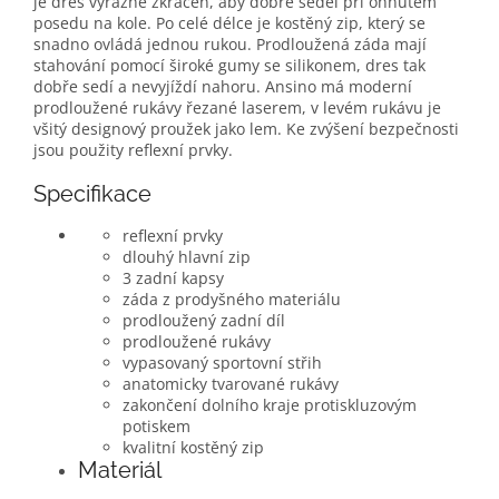
je dres výrazně zkrácen, aby dobře seděl při ohnutém
posedu na kole. Po celé délce je kostěný zip, který se
snadno ovládá jednou rukou. Prodloužená záda mají
stahování pomocí široké gumy se silikonem, dres tak
dobře sedí a nevyjíždí nahoru. Ansino má moderní
prodloužené rukávy řezané laserem, v levém rukávu je
všitý designový proužek jako lem. Ke zvýšení bezpečnosti
jsou použity reflexní prvky.
Specifikace
reflexní prvky
dlouhý hlavní zip
3 zadní kapsy
záda z prodyšného materiálu
prodloužený zadní díl
prodloužené rukávy
vypasovaný sportovní střih
anatomicky tvarované rukávy
zakončení dolního kraje protiskluzovým
potiskem
kvalitní kostěný zip
Materiál