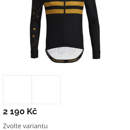
2 190 Kč
Měrná
Zvolte variantu
cena: