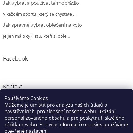
Jak vybrat a používat termoprádlo
V každém sportu, který se chystáte ...
Jak správně vybrat oblečení na kolo
Je jen málo cyklistů, kteří si oble...
Facebook
Kontakt
Používáme Cookies
info
@
cyklo-obleceni.cz
Můžeme je umístit pro analýzu našich údajů o
+420777081700
návštěvnících, pro zlepšení našeho webu, ukázání
jsme na facebooku
personalizovaného obsahu a pro poskytnutí skvělého
zážitku z webu. Pro více informací o cookies používáme
otevřené nastavení