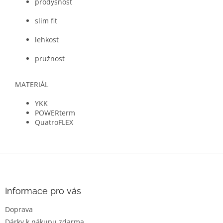
prodyšnost
slim fit
lehkost
pružnost
MATERIÁL
YKK
POWERterm
QuatroFLEX
Z
á
p
a
Informace pro vás
t
Doprava
í
Dárky k nákupu zdarma