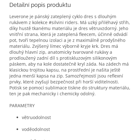
Detailní popis produktu
Leverone je pánský zateplený cyklo dres s dlouhým
rukávem z kolekce #silvini riders. Má uzký přiléhavý střih,
díky hustě tkanému materiálu je dres větruvzdorný. Jeho
vnitřní strana, která je zateplená fleecem, účinně odvádí
pot, tvoří tepelnou izolaci a je z maximálně prodyšného
materiálu. Zvýšený límec výborně kryje krk. Dres má
dlouhý hlavní zip, anatomicky tvarované rukávy a
prodloužený zadní díl s protiskluzovým silikonovým
páskem, aby na kole dostatečně kryl záda. Na zádech má
klasickou trojitou kapsu, na prostřední je našita ještě
jedna menší kapsa na zip. Samozřejmostí jsou reflexní
prvky, které zvyšují bezpečnost při horší viditelnosti.
Potisk se pomocí sublimace tiskne do struktury materiálu,
ten je pak mechanicky i chemicky odolný.
PARAMETRY
větruodolnost
voděodolnost