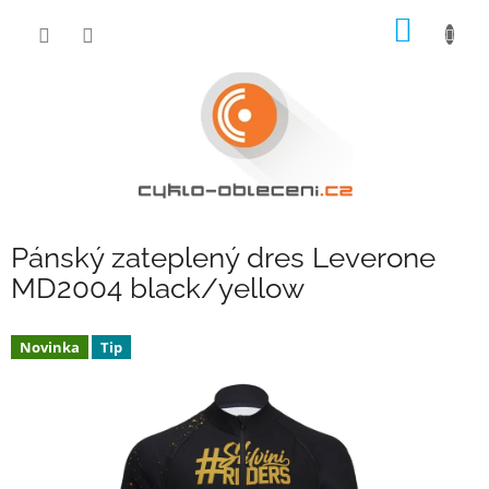
Přejít
NÁKUP
na
obsah
KOŠÍK
Pánský zateplený dres Leverone
MD2004 black/yellow
Novinka
Tip