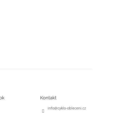
ok
Kontakt
info
@
cyklo-obleceni.cz