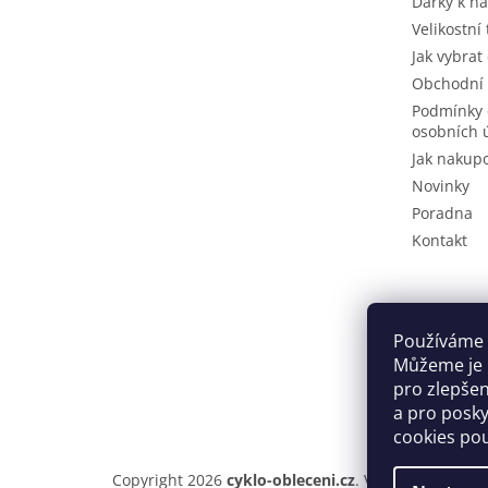
Dárky k n
Velikostní
Jak vybrat
Obchodní
Podmínky 
osobních 
Jak nakup
Novinky
Poradna
Kontakt
Používáme 
Můžeme je u
pro zlepše
a pro posky
cookies po
Copyright 2026
cyklo-obleceni.cz
. Všechna práva v