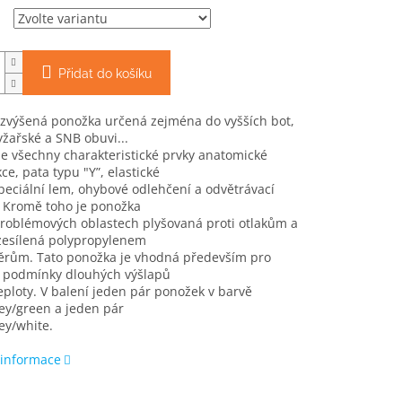
Přidat do košíku
 zvýšená ponožka určená zejména do vyšších bot,
yžařské a SNB obuvi...
e všechny charakteristické prvky anatomické
ce, pata typu "Y”, elastické
peciální lem, ohybové odlehčení a odvětrávací
. Kromě toho je ponožka
problémových oblastech plyšovaná proti otlakům a
zesílená polypropylenem
děrům. Tato ponožka je vhodná především pro
 podmínky dlouhých výšlapů
teploty. V balení jeden pár ponožek v barvě
ey/green a jeden pár
ey/white.
 informace