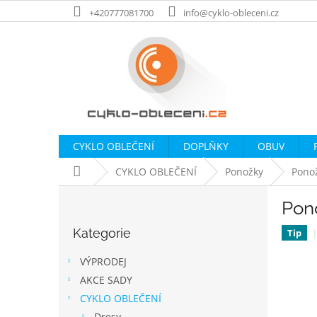
Přejít
+420777081700
info@cyklo-obleceni.cz
na
obsah
CYKLO OBLEČENÍ
DOPLŇKY
OBUV
Domů
CYKLO OBLEČENÍ
Ponožky
Ponož
P
Pon
o
Přeskočit
s
Kategorie
kategorie
Tip
t
r
VÝPRODEJ
a
AKCE SADY
n
CYKLO OBLEČENÍ
n
Dresy