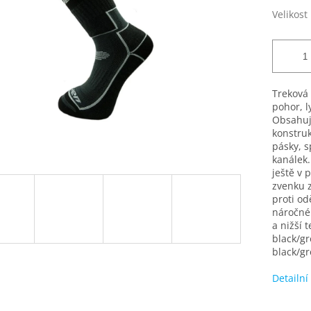
Velikost
Treková
pohor, l
Obsahuj
konstruk
pásky, s
kanálek
ještě v 
zvenku 
proti o
náročné
a nižší 
black/gr
black/gr
Detailní