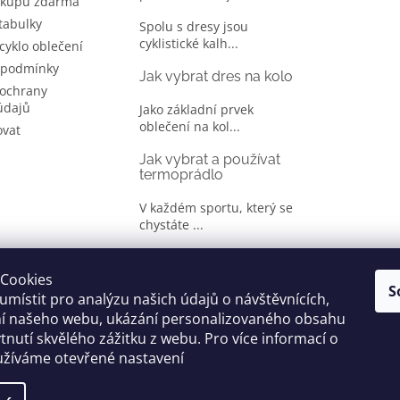
ákupu zdarma
 tabulky
Spolu s dresy jsou
cyklistické kalh...
 cyklo oblečení
 podmínky
Jak vybrat dres na kolo
ochrany
údajů
Jako základní prvek
oblečení na kol...
ovat
Jak vybrat a používat
termoprádlo
V každém sportu, který se
chystáte ...
Jak správně vybrat
oblečení na kolo
Cookies
S
místit pro analýzu našich údajů o návštěvnících,
Je jen málo cyklistů, kteří si
ní našeho webu, ukázání personalizovaného obsahu
oble...
tnutí skvělého zážitku z webu. Pro více informací o
užíváme otevřené nastavení
yhrazena.