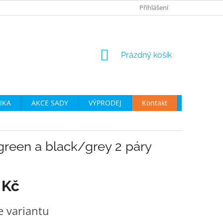
JAK VYBRAT CYKLO OBLEČENÍ
OBCHODNÍ PODMÍNKY
Přihlášení
P
NÁKUPNÍ
Prázdný košík
KOŠÍK
IKA
AKCE SADY
VÝPRODEJ
Kontakt
Moje obje
reen a black/grey 2 páry
 Kč
e variantu