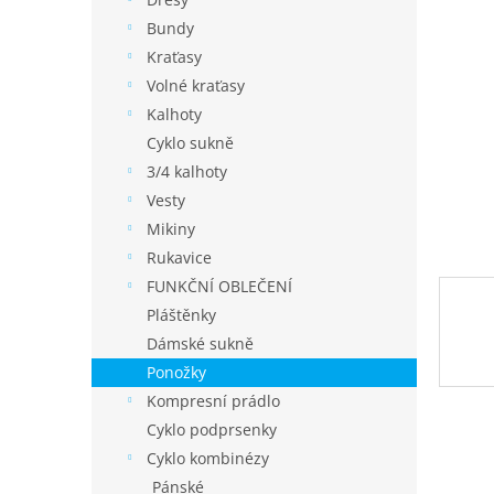
í
p
Bundy
a
Kraťasy
n
Volné kraťasy
e
Kalhoty
l
Cyklo sukně
3/4 kalhoty
Vesty
Mikiny
Rukavice
FUNKČNÍ OBLEČENÍ
Pláštěnky
Dámské sukně
Ponožky
Kompresní prádlo
Cyklo podprsenky
Cyklo kombinézy
Pánské