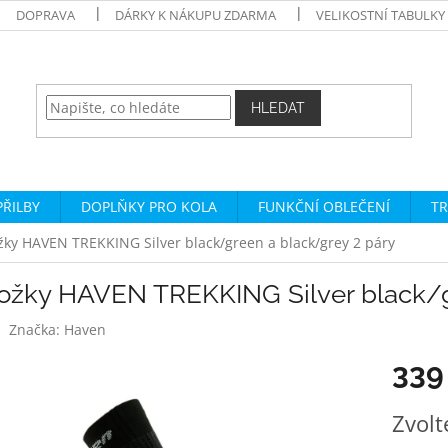
DOPRAVA
DÁRKY K NÁKUPU ZDARMA
VELIKOSTNÍ TABULKY
HLEDAT
PŘILBY
DOPLŇKY PRO KOLA
FUNKČNÍ OBLEČENÍ
TR
ky HAVEN TREKKING Silver black/green a black/grey 2 páry
ožky HAVEN TREKKING Silver black/g
Značka:
Haven
339
Měrná
Zvolt
cena: