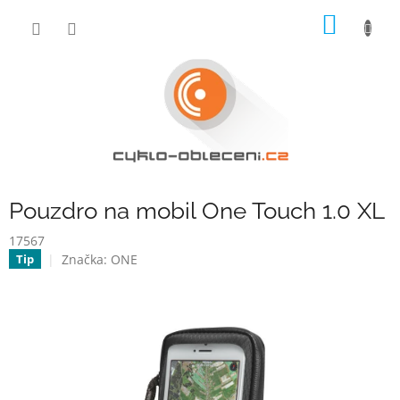
Přejít
NÁKUP
na
obsah
KOŠÍK
Pouzdro na mobil One Touch 1.0 XL
17567
Značka:
ONE
Tip