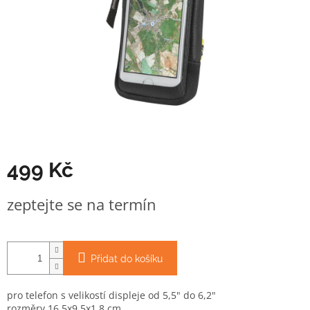
499 Kč
Měrná
zeptejte se na termín
cena:
Přidat do košíku
pro telefon s velikostí displeje od 5,5" do 6,2"
rozměry 16,5x9,5x1,8 cm