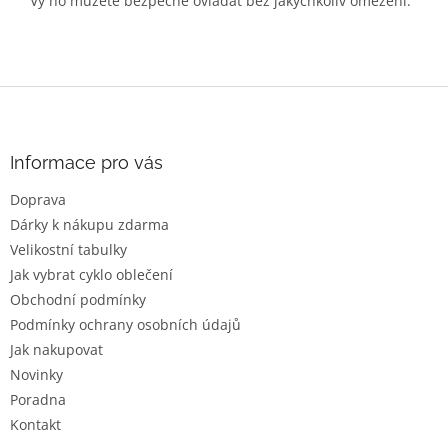
Vy ho můžete bezpečně ovládat bez jakýchkoliv omezení.
Z
á
p
a
Informace pro vás
t
Doprava
í
Dárky k nákupu zdarma
Velikostní tabulky
Jak vybrat cyklo oblečení
Obchodní podmínky
Podmínky ochrany osobních údajů
Jak nakupovat
Novinky
Poradna
Kontakt