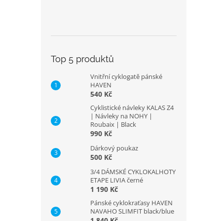
Top 5 produktů
Vnitřní cyklogatě pánské
HAVEN
540 Kč
Cyklistické návleky KALAS Z4
| Návleky na NOHY |
Roubaix | Black
990 Kč
Dárkový poukaz
500 Kč
3/4 DÁMSKÉ CYKLOKALHOTY
ETAPE LIVIA černé
1 190 Kč
Pánské cyklokraťasy HAVEN
NAVAHO SLIMFIT black/blue
1 840 Kč