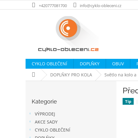
Přejít
+420777081700
info@cyklo-obleceni.cz
na
obsah
CYKLO OBLEČENÍ
DOPLŇKY
OBUV
Domů
DOPLŇKY PRO KOLA
Světlo na kolo a
P
Před
o
Přeskočit
s
Kategorie
kategorie
Tip
t
r
VÝPRODEJ
a
AKCE SADY
n
CYKLO OBLEČENÍ
n
DOPLŇKY