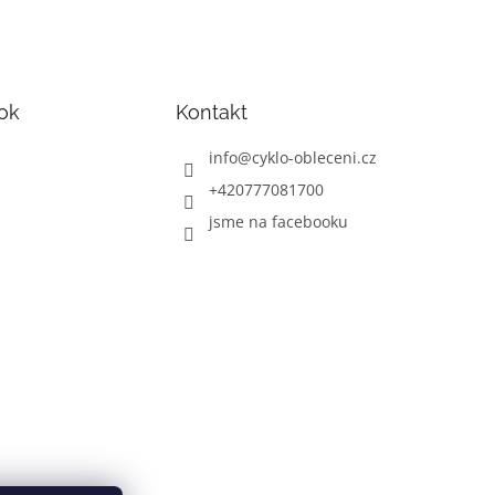
ok
Kontakt
info
@
cyklo-obleceni.cz
+420777081700
jsme na facebooku