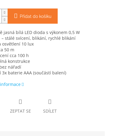
Přidat do košíku
ě jasná bílá LED dioda s výkonem 0,5 W
– stálé svícení, blikání, rychlé blikání
a osvětlení 10 lux
ca 50 m
cení cca 100 h
lná konstrukce
bez nářadí
 3x baterie AAA (součástí balení)
 informace
ZEPTAT SE
SDÍLET