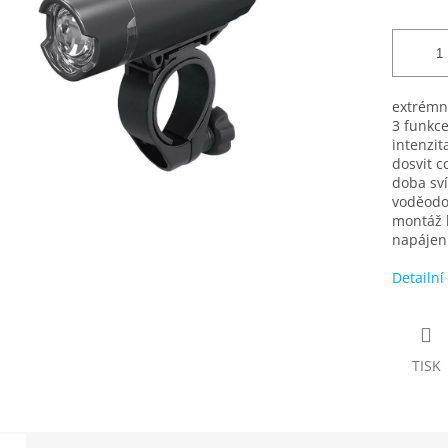
extrémn
3 funkce 
intenzit
dosvit c
doba sví
voděodo
montáž 
napájení
Detailní
TISK