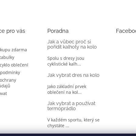
ce pro vás
Poradna
Facebo
Jak a vůbec proč si
pořídit kalhoty na kolo
ákupu zdarma
 tabulky
Spolu s dresy jsou
cyklistické kalh...
 cyklo oblečení
 podmínky
Jak vybrat dres na kolo
ochrany
údajů
Jako základní prvek
oblečení na kol...
ovat
Jak vybrat a používat
termoprádlo
V každém sportu, který se
chystáte ...