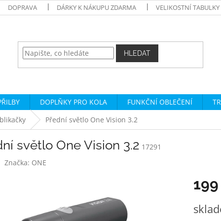
DOPRAVA
DÁRKY K NÁKUPU ZDARMA
VELIKOSTNÍ TABULKY
HLEDAT
PŘILBY
DOPLŇKY PRO KOLA
FUNKČNÍ OBLEČENÍ
TR
 blikačky
Přední světlo One Vision 3.2
ní světlo One Vision 3.2
17291
Značka:
ONE
199
Měrná
skla
cena: