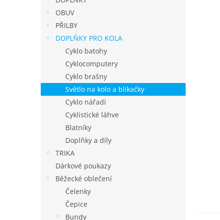
í
p
OBUV
a
PŘILBY
n
DOPLŇKY PRO KOLA
e
Cyklo batohy
l
Cyklocomputery
Cyklo brašny
Světlo na kolo a blikačky
Cyklo nářadí
Cyklistické láhve
Blatníky
Doplňky a díly
TRIKA
Dárkové poukazy
Běžecké oblečení
Čelenky
Čepice
Bundy