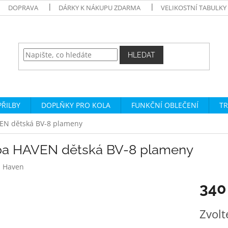
DOPRAVA
DÁRKY K NÁKUPU ZDARMA
VELIKOSTNÍ TABULKY
HLEDAT
PŘILBY
DOPLŇKY PRO KOLA
FUNKČNÍ OBLEČENÍ
TR
VEN dětská BV-8 plameny
lba HAVEN dětská BV-8 plameny
:
Haven
340
Měrná
Zvolt
cena: