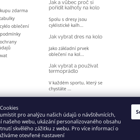
Jak a vůbec proč si
pořídit kalhoty na kolo
ákupu zdarma
 tabulky
Spolu s dresy jsou
cyklistické kalh...
 cyklo oblečení
 podmínky
Jak vybrat dres na kolo
ochrany
údajů
Jako základní prvek
oblečení na kol...
ovat
Jak vybrat a používat
termoprádlo
V každém sportu, který se
chystáte ...
Jak správně vybrat
oblečení na kolo
Cookies
S
místit pro analýzu našich údajů o návštěvnících,
Je jen málo cyklistů, kteří si
ní našeho webu, ukázání personalizovaného obsahu
oble...
tnutí skvělého zážitku z webu. Pro více informací o
užíváme otevřené nastavení