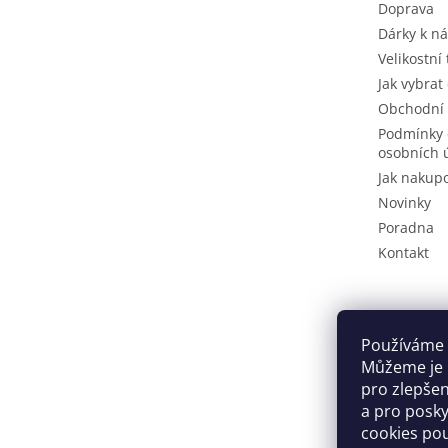
Doprava
Dárky k n
Velikostní
Jak vybrat
Obchodní
Podmínky 
osobních 
Jak nakup
Novinky
Poradna
Kontakt
Používáme 
Můžeme je u
pro zlepše
a pro posky
cookies po