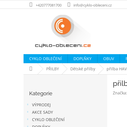
Přejít
+420777081700
info@cyklo-obleceni.cz
na
obsah
CYKLO OBLEČENÍ
DOPLŇKY
OBUV
Domů
PŘILBY
Dětské přilby
přilba HA
P
při
o
Přeskočit
s
Značka
Kategorie
kategorie
t
r
VÝPRODEJ
a
AKCE SADY
n
CYKLO OBLEČENÍ
n
DOPLŇKY