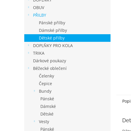
í
p
OBUV
a
PŘILBY
n
Pánské přilby
e
Dámské přilby
l
Dětské přilby
DOPLŇKY PRO KOLA
TRIKA
Dárkové poukazy
Běžecké oblečení
Čelenky
Čepice
Bundy
Pánské
Popi
Dámské
Dětské
Det
Vesty
Pánské