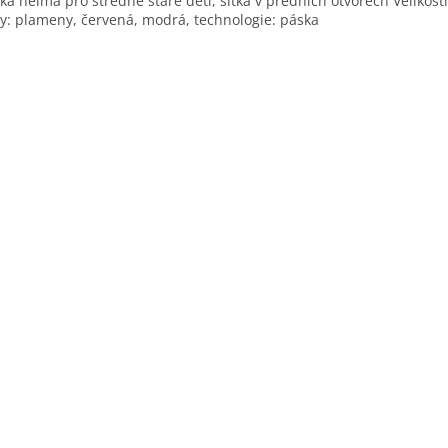
ká helma pro středně staré děti, síťka v předních otvorech Velikosti:
y: plameny, červená, modrá, technologie: páska