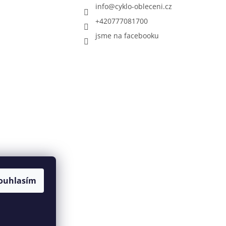
info
@
cyklo-obleceni.cz
+420777081700
jsme na facebooku
ouhlasím