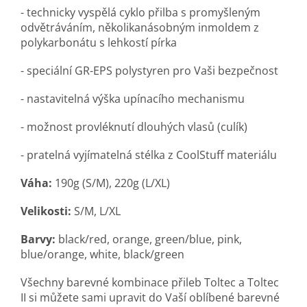
- technicky vyspělá cyklo přilba s promyšleným
odvětráváním, několikanásobným inmoldem z
polykarbonátu s lehkostí pírka
- speciální GR-EPS polystyren pro Vaši bezpečnost
- nastavitelná výška upínacího mechanismu
- možnost provléknutí dlouhých vlasů (culík)
- pratelná vyjímatelná stélka z CoolStuff materiálu
Váha:
190g (S/M), 220g (L/XL)
Velikosti:
S/M, L/XL
Barvy:
black/red, orange, green/blue, pink,
blue/orange, white, black/green
Všechny barevné kombinace přileb Toltec a Toltec
II si můžete sami upravit do Vaší oblíbené barevné