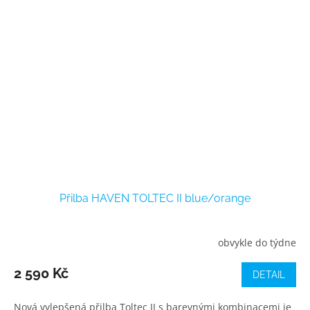
Přilba HAVEN TOLTEC II blue/orange
obvykle do týdne
2 590 Kč
DETAIL
Nová vylepšená přilba Toltec II s barevnými kombinacemi je