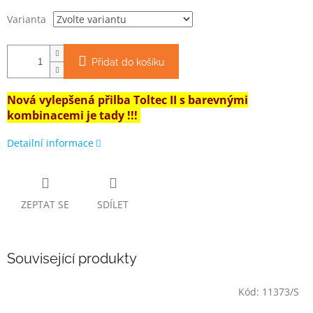
Varianta
Přidat do košíku
Nová vylepšená přilba Toltec II s barevnými
kombinacemi je tady !!!
Detailní informace
ZEPTAT SE
SDÍLET
Související produkty
Kód:
11373/S