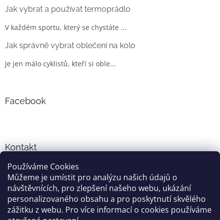
Jak vybrat a používat termoprádlo
V každém sportu, který se chystáte ...
Jak správně vybrat oblečení na kolo
Je jen málo cyklistů, kteří si oble...
Facebook
Kontakt
Používáme Cookies
info
@
cyklo-obleceni.cz
Můžeme je umístit pro analýzu našich údajů o
+420777081700
návštěvnících, pro zlepšení našeho webu, ukázání
jsme na facebooku
personalizovaného obsahu a pro poskytnutí skvělého
zážitku z webu. Pro více informací o cookies používáme