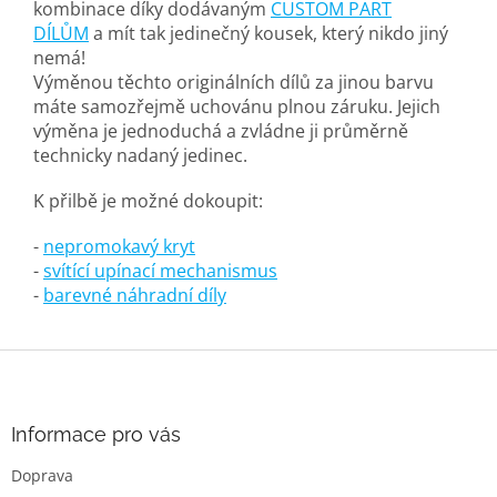
kombinace díky dodávaným
CUSTOM PART
DÍLŮM
a mít tak jedinečný kousek, který nikdo jiný
nemá!
Výměnou těchto originálních dílů za jinou barvu
máte samozřejmě uchovánu plnou záruku. Jejich
výměna je jednoduchá a zvládne ji průměrně
technicky nadaný jedinec.
K přilbě je možné dokoupit:
-
nepromokavý kryt
-
svítící upínací mechanismus
-
barevné náhradní díly
Z
á
p
a
Informace pro vás
t
Doprava
í