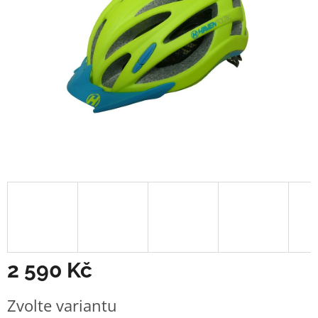
2 590 Kč
Měrná
Zvolte variantu
cena: