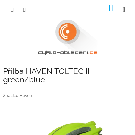
Přejít
NÁKUP
na
obsah
KOŠÍK
Přilba HAVEN TOLTEC II
green/blue
Značka:
Haven