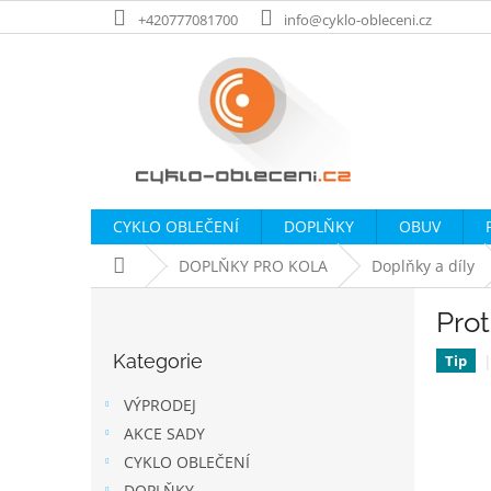
Přejít
+420777081700
info@cyklo-obleceni.cz
na
obsah
CYKLO OBLEČENÍ
DOPLŇKY
OBUV
Domů
DOPLŇKY PRO KOLA
Doplňky a díly
P
Prot
o
Přeskočit
s
Kategorie
kategorie
Tip
t
r
VÝPRODEJ
a
AKCE SADY
n
CYKLO OBLEČENÍ
n
DOPLŇKY