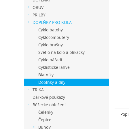
í
p
OBUV
a
PŘILBY
n
DOPLŇKY PRO KOLA
e
Cyklo batohy
l
Cyklocomputery
Cyklo brašny
Světlo na kolo a blikačky
Cyklo nářadí
Cyklistické láhve
Blatníky
Doplňky a díly
TRIKA
Dárkové poukazy
Běžecké oblečení
Čelenky
Popi
Čepice
Bundy