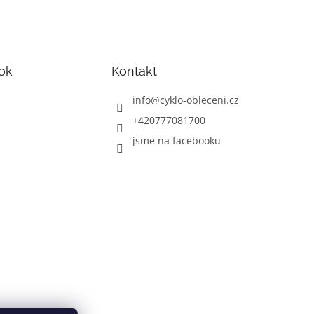
ok
Kontakt
info
@
cyklo-obleceni.cz
+420777081700
jsme na facebooku