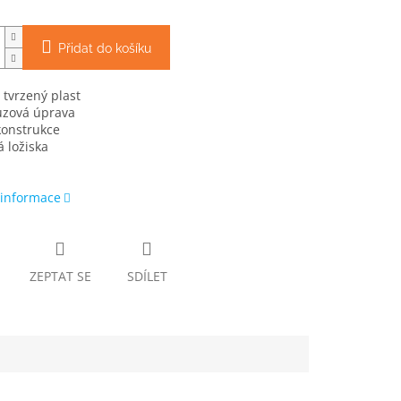
Přidat do košíku
 tvrzený plast
uzová úprava
konstrukce
á ložiska
 informace
ZEPTAT SE
SDÍLET