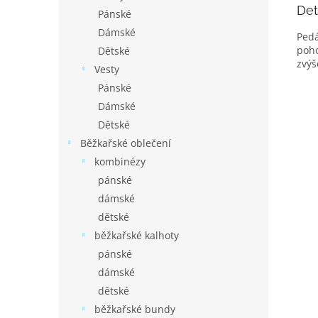
Det
Pánské
Dámské
Pedá
poho
Dětské
zvýš
Vesty
Pánské
Dámské
Dětské
Běžkařské oblečení
kombinézy
pánské
dámské
dětské
běžkařské kalhoty
pánské
dámské
dětské
běžkařské bundy