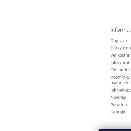
á
p
a
t
Informa
í
Doprava
Dárky k n
Velikostní
Jak vybrat
Obchodní
Podmínky 
osobních 
Jak nakup
Novinky
Poradna
Kontakt