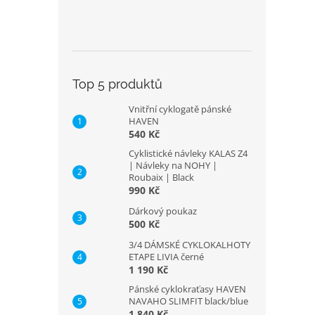
Top 5 produktů
Vnitřní cyklogatě pánské
HAVEN
540 Kč
Cyklistické návleky KALAS Z4
| Návleky na NOHY |
Roubaix | Black
990 Kč
Dárkový poukaz
500 Kč
3/4 DÁMSKÉ CYKLOKALHOTY
ETAPE LIVIA černé
1 190 Kč
Pánské cyklokraťasy HAVEN
NAVAHO SLIMFIT black/blue
1 840 Kč