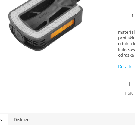
materiál
protiskl
odolná 
kuličkov
odrazka
Detailní
TISK
s
Diskuze