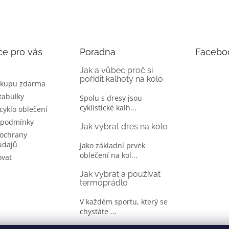
ce pro vás
Poradna
Facebo
Jak a vůbec proč si
pořídit kalhoty na kolo
ákupu zdarma
 tabulky
Spolu s dresy jsou
cyklistické kalh...
 cyklo oblečení
 podmínky
Jak vybrat dres na kolo
ochrany
údajů
Jako základní prvek
oblečení na kol...
ovat
Jak vybrat a používat
termoprádlo
V každém sportu, který se
chystáte ...