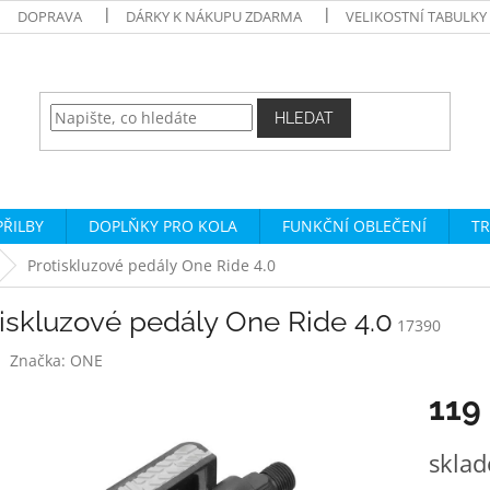
DOPRAVA
DÁRKY K NÁKUPU ZDARMA
VELIKOSTNÍ TABULKY
HLEDAT
PŘILBY
DOPLŇKY PRO KOLA
FUNKČNÍ OBLEČENÍ
TR
Protiskluzové pedály One Ride 4.0
iskluzové pedály One Ride 4.0
17390
Značka:
ONE
119
Měrná
skla
cena: