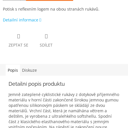
Potisk s reflexním logem na obou stranách rukávů.
Detailní informace
ZEPTAT SE
SDÍLET
Popis
Diskuze
Detailní popis produktu
Jemně zateplené cyklistické rukávy z dotykově příjemného
materiálu v horní části zakončené širokou jemnou gumou
opatřenou silikonovým páskem se skládájí ze dvou
materiálů. Vrchní část, která je namáhána větrem a
deštěm, je vyrobena z ultralehkého softshellu. Spodní
část z klasického elasthanového materiálu s jemným
vnitřním počesáním. Na zápěstí je zakončení pouze