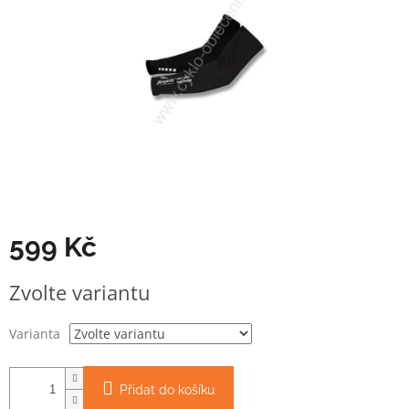
599 Kč
Měrná
Zvolte variantu
cena:
Varianta
Přidat do košíku