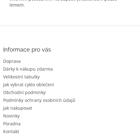
lemem.
Z
á
p
a
Informace pro vás
t
Doprava
í
Dárky k nákupu zdarma
Velikostní tabulky
Jak vybrat cyklo oblečení
Obchodní podmínky
Podmínky ochrany osobních údajů
Jak nakupovat
Novinky
Poradna
Kontakt