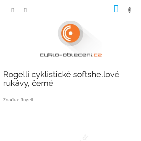
Přejít
NÁKUP
na
obsah
KOŠÍK
Rogelli cyklistické softshellové
rukávy, černé
Značka:
Rogelli