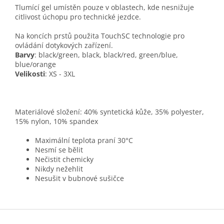
Tlumící gel umístěn pouze v oblastech, kde nesnižuje
citlivost úchopu pro technické jezdce.
Na koncích prstů použita TouchSC technologie pro
ovládání dotykových zařízení.
Barvy
: black/green, black, black/red, green/blue,
blue/orange
Velikosti
: XS - 3XL
Materiálové složení: 40% syntetická kůže, 35% polyester,
15% nylon, 10% spandex
Maximální teplota praní 30°C
Nesmí se bělit
Nečistit chemicky
Nikdy nežehlit
Nesušit v bubnové sušičce
Z