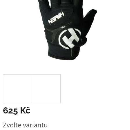
625 Kč
Měrná
Zvolte variantu
cena: