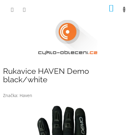
Přejít
NÁKUP
na
obsah
KOŠÍK
Rukavice HAVEN Demo
black/white
Značka:
Haven