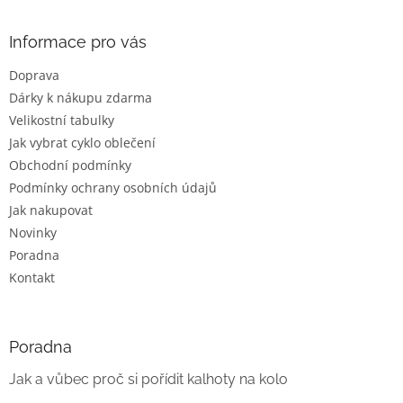
á
p
a
Informace pro vás
t
Doprava
í
Dárky k nákupu zdarma
Velikostní tabulky
Jak vybrat cyklo oblečení
Obchodní podmínky
Podmínky ochrany osobních údajů
Jak nakupovat
Novinky
Poradna
Kontakt
Poradna
Jak a vůbec proč si pořídit kalhoty na kolo