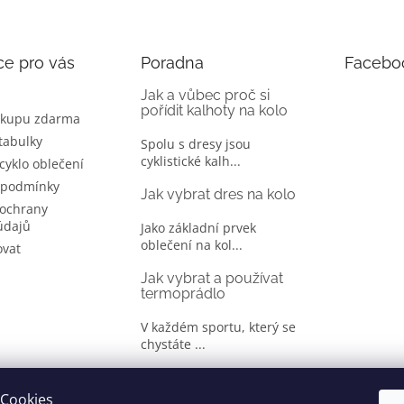
ce pro vás
Poradna
Facebo
Jak a vůbec proč si
pořídit kalhoty na kolo
ákupu zdarma
 tabulky
Spolu s dresy jsou
cyklistické kalh...
 cyklo oblečení
 podmínky
Jak vybrat dres na kolo
ochrany
údajů
Jako základní prvek
oblečení na kol...
ovat
Jak vybrat a používat
termoprádlo
V každém sportu, který se
chystáte ...
Jak správně vybrat
oblečení na kolo
Cookies