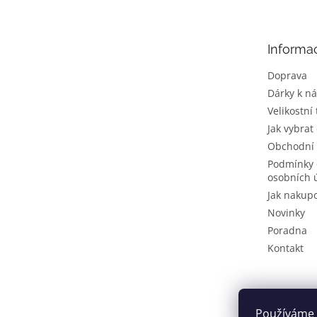
p
a
t
Informa
í
Doprava
Dárky k n
Velikostní
Jak vybrat
Obchodní
Podmínky 
osobních 
Jak nakup
Novinky
Poradna
Kontakt
Používáme 