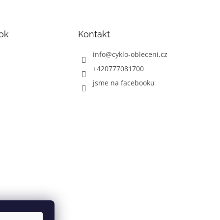
ok
Kontakt
info
@
cyklo-obleceni.cz
+420777081700
jsme na facebooku