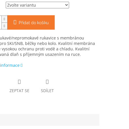
Přidat do košíku
ukavé/nepromokavé rukavice s membránou
pro SKI/SNB, běžky nebo kolo. Kvalitní membrána
 vysokou ochranu proti vodě a chladu. Kvalitní
aná dlaň s příjemným usazením na ruce.
 informace
ZEPTAT SE
SDÍLET