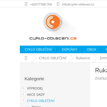
Přejít
+420777081700
info@cyklo-obleceni.cz
na
obsah
CYKLO OBLEČENÍ
DOPLŇKY
OBUV
Domů
CYKLO OBLEČENÍ
Rukavice
Zimn
P
Ruk
o
Přeskočit
s
Značka
Kategorie
kategorie
t
r
VÝPRODEJ
a
AKCE SADY
n
CYKLO OBLEČENÍ
n
Dresy