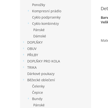
Ponožky
Det
Kompresní prádlo
Cyklo podprsenky
Bar
Veli
Cyklo kombinézy
Pánské
Dámské
Mate
DOPLŇKY
OBUV
PŘILBY
DOPLŇKY PRO KOLA
TRIKA
Dárkové poukazy
Běžecké oblečení
Čelenky
Čepice
Bundy
Pánské