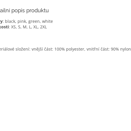
ailní popis produktu
vy
: black, pink, green, white
kosti
: XS, S, M, L, XL, 2XL
riálové složení: vnější část: 100% polyester, vnitřní část: 90% nylo