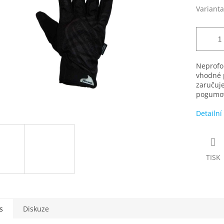
Varianta
Neprofo
vhodné 
zaručuje
pogumov
Detailní
TISK
s
Diskuze