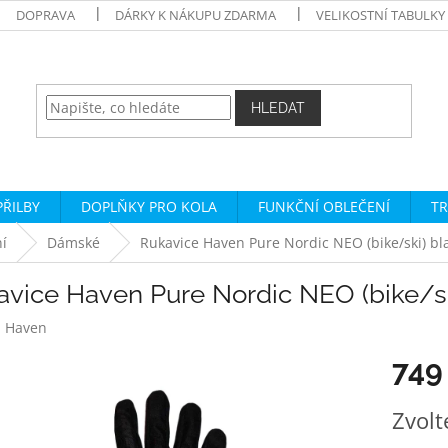
DOPRAVA
DÁRKY K NÁKUPU ZDARMA
VELIKOSTNÍ TABULKY
HLEDAT
PŘILBY
DOPLŇKY PRO KOLA
FUNKČNÍ OBLEČENÍ
TR
í
Dámské
Rukavice Haven Pure Nordic NEO (bike/ski) bl
avice Haven Pure Nordic NEO (bike/sk
:
Haven
749
Měrná
Zvolt
cena: