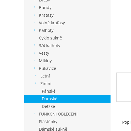
í
p
Bundy
a
Kraťasy
n
Volné kraťasy
e
Kalhoty
l
Cyklo sukně
3/4 kalhoty
Vesty
Mikiny
Rukavice
Letní
Zimní
Pánské
Dámské
Dětské
FUNKČNÍ OBLEČENÍ
Pláštěnky
Popi
Dámské sukně