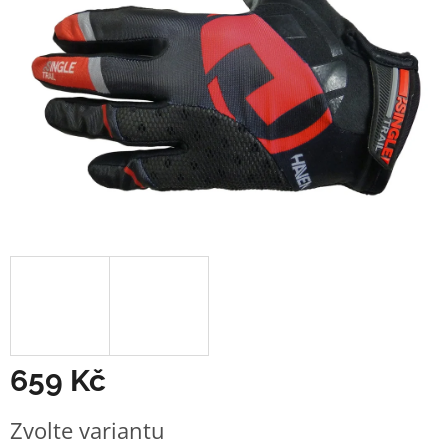
659 Kč
Měrná
Zvolte variantu
cena: