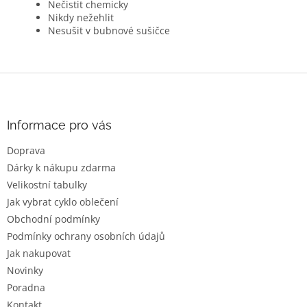
Nečistit chemicky
Nikdy nežehlit
Nesušit v bubnové sušičce
Z
á
p
a
Informace pro vás
t
Doprava
í
Dárky k nákupu zdarma
Velikostní tabulky
Jak vybrat cyklo oblečení
Obchodní podmínky
Podmínky ochrany osobních údajů
Jak nakupovat
Novinky
Poradna
Kontakt