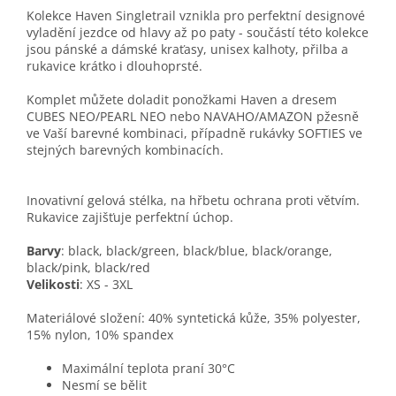
Kolekce Haven Singletrail vznikla pro perfektní designové
vyladění jezdce od hlavy až po paty - součástí této kolekce
jsou pánské a dámské kraťasy, unisex kalhoty, přilba a
rukavice krátko i dlouhoprsté.
Komplet můžete doladit ponožkami Haven a dresem
CUBES NEO/PEARL NEO nebo NAVAHO/AMAZON pžesně
ve Vaší barevné kombinaci, případně rukávky SOFTIES ve
stejných barevných kombinacích.
Inovativní gelová stélka, na hřbetu ochrana proti větvím.
Rukavice zajišťuje perfektní úchop.
Barvy
: black, black/green, black/blue, black/orange,
black/pink, black/red
Velikosti
: XS - 3XL
Materiálové složení: 40% syntetická kůže, 35% polyester,
15% nylon, 10% spandex
Maximální teplota praní 30°C
Nesmí se bělit