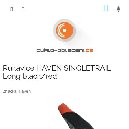
Přejít
NÁKUP
na
obsah
KOŠÍK
Rukavice HAVEN SINGLETRAIL
Long black/red
Značka:
Haven