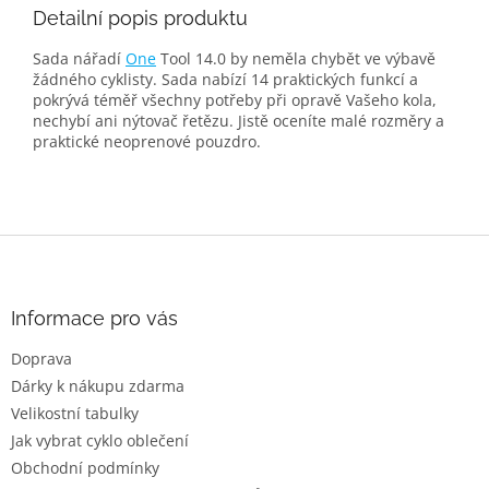
Detailní popis produktu
Sada nářadí
One
Tool 14.0 by neměla chybět ve výbavě
žádného cyklisty. Sada nabízí 14 praktických funkcí a
pokrývá téměř všechny potřeby při opravě Vašeho kola,
nechybí ani nýtovač řetězu. Jistě oceníte malé rozměry a
praktické neoprenové pouzdro.
Z
á
p
a
Informace pro vás
t
Doprava
í
Dárky k nákupu zdarma
Velikostní tabulky
Jak vybrat cyklo oblečení
Obchodní podmínky