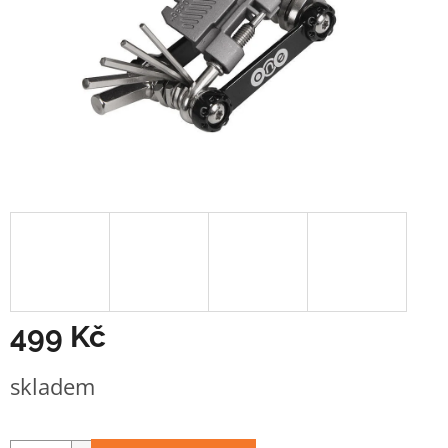
499 Kč
Měrná
skladem
cena: