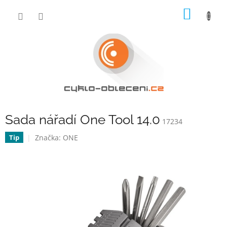
Přejít
NÁKUP
na
obsah
KOŠÍK
Sada nářadí One Tool 14.0
17234
Značka:
ONE
Tip