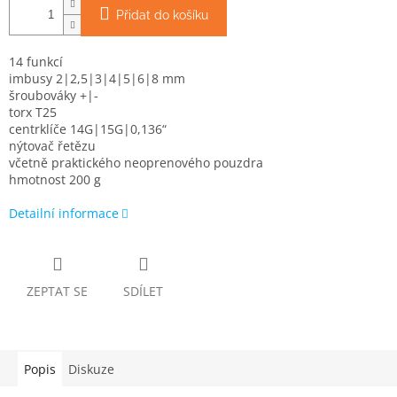
Přidat do košíku
14 funkcí
imbusy 2|2,5|3|4|5|6|8 mm
šroubováky +|-
torx T25
centrklíče 14G|15G|0,136“
nýtovač řetězu
včetně praktického neoprenového pouzdra
hmotnost 200 g
Detailní informace
ZEPTAT SE
SDÍLET
Popis
Diskuze