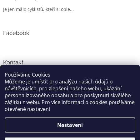
Je jen málo cyklistů, kteří si oble...
Facebook
Kontakt
Používáme Cookies
info
@
cyklo-obleceni.cz
Můžeme je umístit pro analýzu našich údajů o
+420777081700
návštěvnících, pro zlepšení našeho webu, ukázání
jsme na facebooku
personalizovaného obsahu a pro poskytnutí skvělého
zážitku z webu. Pro více informací o cookies používáme
otevřené nastavení
Vytvořil Shoptet
Nastavení
Copyright 2026
cyklo-obleceni.cz
. Všechna práva vyhrazena.