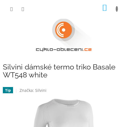
Přejít
NÁKUP
na
obsah
KOŠÍK
Silvini dámské termo triko Basale
WT548 white
Značka:
Silvini
Tip