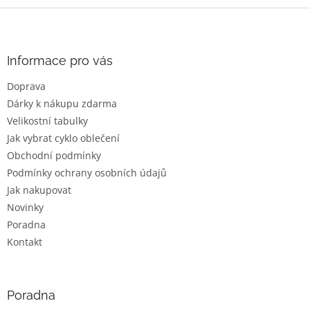
Z
á
p
a
Informace pro vás
t
Doprava
í
Dárky k nákupu zdarma
Velikostní tabulky
Jak vybrat cyklo oblečení
Obchodní podmínky
Podmínky ochrany osobních údajů
Jak nakupovat
Novinky
Poradna
Kontakt
Poradna