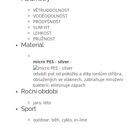
VĚTRUODOLNOST
VODĚODOLNOST
PRODYŠNOST
SLIM FIT
LEHKOST
PRUŽNOST
Materiál
micro PES - silver
-
odvádí pot od pokožky a díky iontům stříbra,
obsažených ve vláknech, zabraňuje množení
bakterií, eliminuje zápach
Roční období
jaro, léto
Sport
outdoor, běh, cyklo, in-line