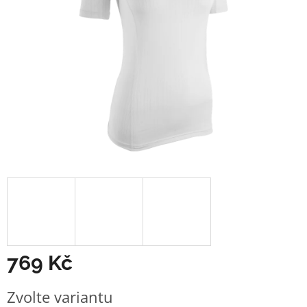
769 Kč
Měrná
Zvolte variantu
cena: