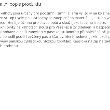
ailní popis produktu
 kalhoty jsou určeny pro podzimní, zimní a jarní vyjížďky na kole n
nza Top Cycle jsou vyrobeny ze zatepleného materiálu (90 % polye
nou, která je účinná pro odvod potu a slouží jako tepelná izolace.
exní prvky na kalhotách slouží pro Vaše lepší zviditelnění a bezpečn
ji nohavic a další zamykací v pase zajistí komfort při oblékání, p
a pohodlí podílí i zvýšený pas a kšandy, které nedovolí jakémukoli
veny pánskou cyklistickou vložkou CoolMax. Kapsička na zip na za
ch drobností.