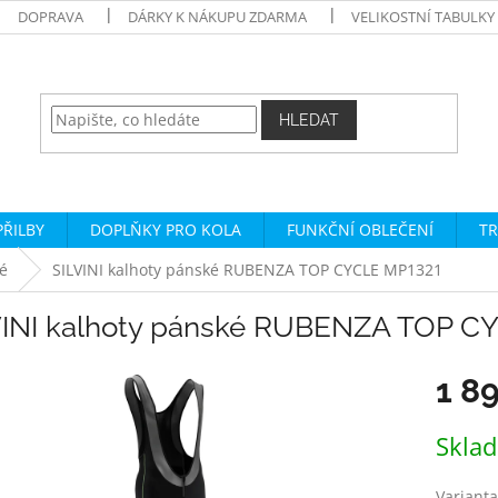
DOPRAVA
DÁRKY K NÁKUPU ZDARMA
VELIKOSTNÍ TABULKY
HLEDAT
PŘILBY
DOPLŇKY PRO KOLA
FUNKČNÍ OBLEČENÍ
TR
é
SILVINI kalhoty pánské RUBENZA TOP CYCLE MP1321
VINI kalhoty pánské RUBENZA TOP C
1 8
Měrná
Skla
cena:
Varianta