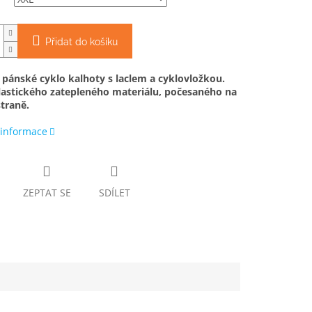
Přidat do košíku
 pánské cyklo kalhoty s laclem a cyklovložkou.
elastického zatepleného materiálu, počesaného na
straně.
 informace
ZEPTAT SE
SDÍLET