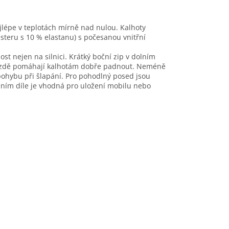
ejlépe v teplotách mírně nad nulou. Kalhoty
steru s 10 % elastanu) s počesanou vnitřní
ost nejen na silnici. Krátký boční zip v dolním
ři jízdě pomáhají kalhotám dobře padnout. Neméně
 pohybu při šlapání. Pro pohodlný posed jsou
dním díle je vhodná pro uložení mobilu nebo