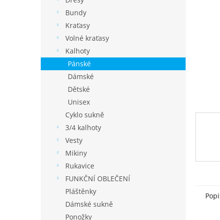
í
p
Bundy
a
Kraťasy
n
Volné kraťasy
e
Kalhoty
l
Pánské
Dámské
Dětské
Unisex
Cyklo sukně
3/4 kalhoty
Vesty
Mikiny
Rukavice
FUNKČNÍ OBLEČENÍ
Pláštěnky
Popi
Dámské sukně
Ponožky