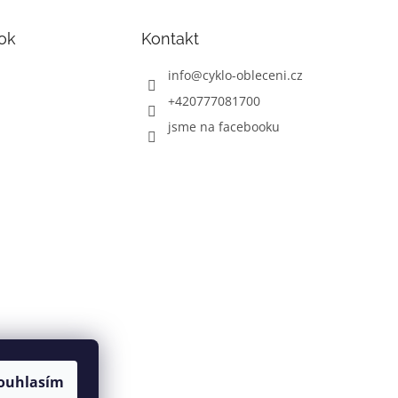
ok
Kontakt
info
@
cyklo-obleceni.cz
+420777081700
jsme na facebooku
ouhlasím