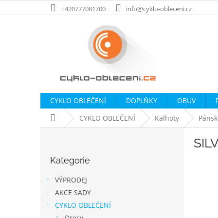
Přejít
+420777081700
info@cyklo-obleceni.cz
na
obsah
CYKLO OBLEČENÍ
DOPLŇKY
OBUV
Domů
CYKLO OBLEČENÍ
Kalhoty
Pánsk
P
SIL
o
Přeskočit
s
Kategorie
kategorie
t
r
VÝPRODEJ
a
AKCE SADY
n
CYKLO OBLEČENÍ
n
Dresy