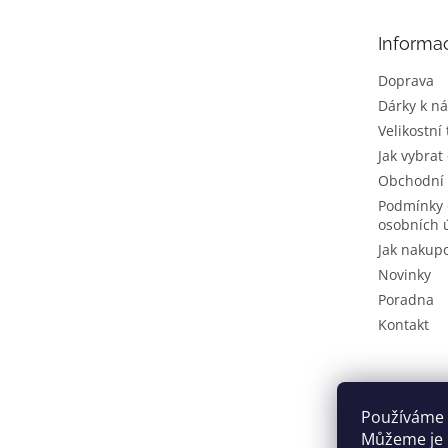
a
t
Informa
í
Doprava
Dárky k n
Velikostní
Jak vybrat
Obchodní
Podmínky 
osobních 
Jak nakup
Novinky
Poradna
Kontakt
Používáme 
Můžeme je u