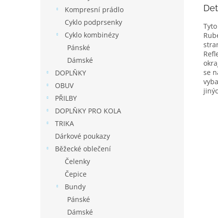
Det
Kompresní prádlo
Cyklo podprsenky
Tyto
Cyklo kombinézy
Rube
stra
Pánské
Refl
Dámské
okra
se n
DOPLŇKY
vyba
OBUV
jiný
PŘILBY
DOPLŇKY PRO KOLA
TRIKA
Dárkové poukazy
Běžecké oblečení
Čelenky
Čepice
Bundy
Pánské
Dámské