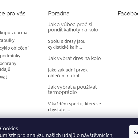
ce pro vás
Poradna
Facebo
Jak a vůbec proč si
pořídit kalhoty na kolo
ákupu zdarma
 tabulky
Spolu s dresy jsou
cyklistické kalh...
 cyklo oblečení
 podmínky
Jak vybrat dres na kolo
ochrany
údajů
Jako základní prvek
oblečení na kol...
ovat
Jak vybrat a používat
termoprádlo
V každém sportu, který se
chystáte ...
Jak správně vybrat
oblečení na kolo
Cookies
S
místit pro analýzu našich údajů o návštěvnících,
Je jen málo cyklistů, kteří si