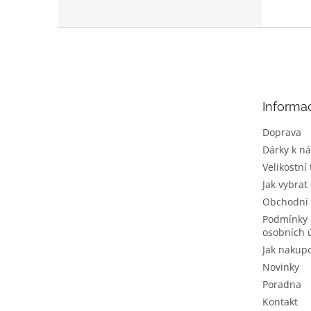
Z
á
p
a
t
Informa
í
Doprava
Dárky k n
Velikostní
Jak vybrat
Obchodní
Podmínky 
osobních 
Jak nakup
Novinky
Poradna
Kontakt