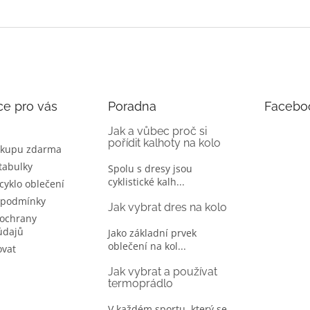
ce pro vás
Poradna
Facebo
Jak a vůbec proč si
pořídit kalhoty na kolo
ákupu zdarma
 tabulky
Spolu s dresy jsou
cyklistické kalh...
 cyklo oblečení
 podmínky
Jak vybrat dres na kolo
ochrany
údajů
Jako základní prvek
oblečení na kol...
ovat
Jak vybrat a používat
termoprádlo
V každém sportu, který se