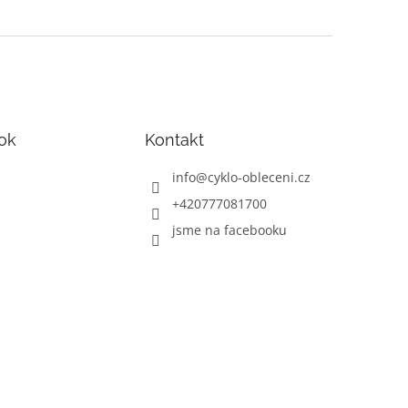
ok
Kontakt
info
@
cyklo-obleceni.cz
+420777081700
jsme na facebooku