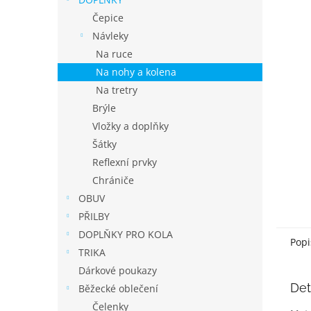
í
p
Čepice
a
Návleky
n
Na ruce
e
Na nohy a kolena
l
Na tretry
Brýle
Vložky a doplňky
Šátky
Reflexní prvky
Chrániče
OBUV
PŘILBY
DOPLŇKY PRO KOLA
Popi
TRIKA
Dárkové poukazy
Det
Běžecké oblečení
Čelenky