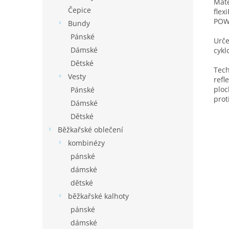
Mate
Čepice
flex
POWE
Bundy
Pánské
Urče
Dámské
cykl
Dětské
Tech
Vesty
refl
ploc
Pánské
prot
Dámské
Dětské
Běžkařské oblečení
kombinézy
pánské
dámské
dětské
běžkařské kalhoty
pánské
dámské