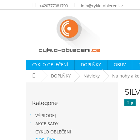
Přejít
+420777081700
info@cyklo-obleceni.cz
na
obsah
CYKLO OBLEČENÍ
DOPLŇKY
OBUV
Domů
DOPLŇKY
Návleky
Na nohy a ko
P
SIL
o
Přeskočit
s
Kategorie
kategorie
Tip
t
r
VÝPRODEJ
a
AKCE SADY
n
CYKLO OBLEČENÍ
n
DOPLŇKY