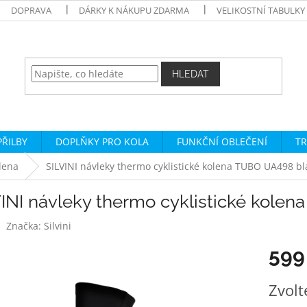
DOPRAVA
DÁRKY K NÁKUPU ZDARMA
VELIKOSTNÍ TABULKY
HLEDAT
PŘILBY
DOPLŇKY PRO KOLA
FUNKČNÍ OBLEČENÍ
TR
lena
SILVINI návleky thermo cyklistické kolena TUBO UA498 bl
VINI návleky thermo cyklistické kole
Značka:
Silvini
599
Měrná
Zvolt
cena: