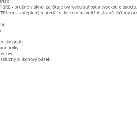
riál:
iFIBRE - pružné vlákno, zajišťuje tvarovou stálost a vysokou elasticit
Rterm - zateplený materiál s fleecem na vnitřní straně, účinný pr
ní:
o
nický popis:
exní prvky
hý šev
iskluzný silikonový pásek