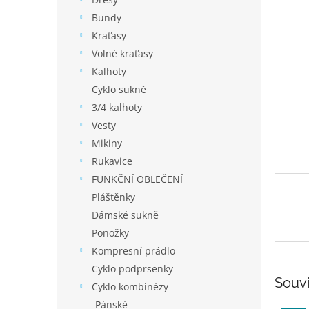
í
p
Bundy
a
Kraťasy
n
Volné kraťasy
e
Kalhoty
l
Cyklo sukně
3/4 kalhoty
Vesty
Mikiny
Rukavice
FUNKČNÍ OBLEČENÍ
Pláštěnky
Dámské sukně
Ponožky
Kompresní prádlo
Cyklo podprsenky
Souvi
Cyklo kombinézy
Pánské