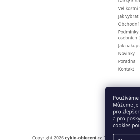
Dárky k n
Velikostní
Jak vybrat
Obchodní
Podmínky 
osobních 
Jak nakup
Novinky
Poradna
Kontakt
Používáme 
Můžeme je u
pro zlepše
a pro posky
cookies po
Copyright 2026
cyklo-obleceni.cz
. Všechna práva v