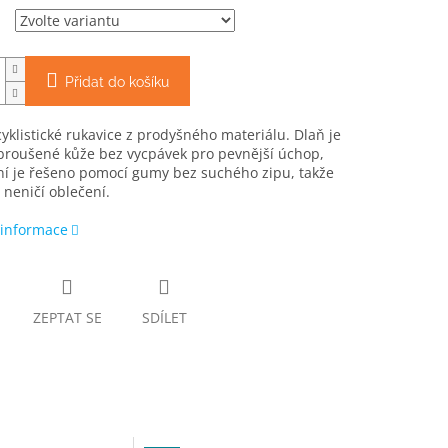
Přidat do košíku
yklistické rukavice z prodyšného materiálu. Dlaň je
broušené kůže bez vycpávek pro pevnější úchop,
ní je řešeno pomocí gumy bez suchého zipu, takže
 neničí oblečení.
 informace
ZEPTAT SE
SDÍLET