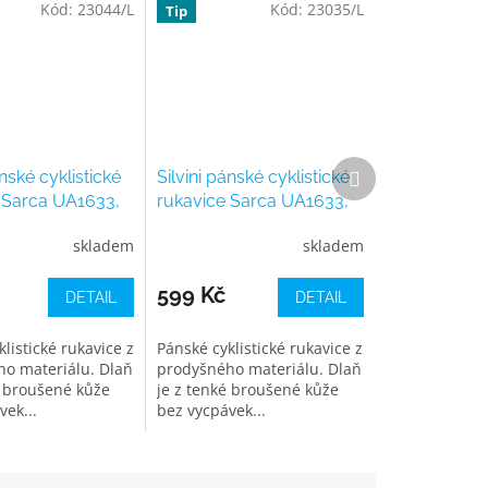
Kód:
23044/L
Kód:
23035/L
Tip
Další
ánské cyklistické
Silvini pánské cyklistické
produkt
 Sarca UA1633,
rukavice Sarca UA1633,
ue
black-charcoal
skladem
skladem
599 Kč
DETAIL
DETAIL
listické rukavice z
Pánské cyklistické rukavice z
o materiálu. Dlaň
prodyšného materiálu. Dlaň
é broušené kůže
je z tenké broušené kůže
vek...
bez vycpávek...