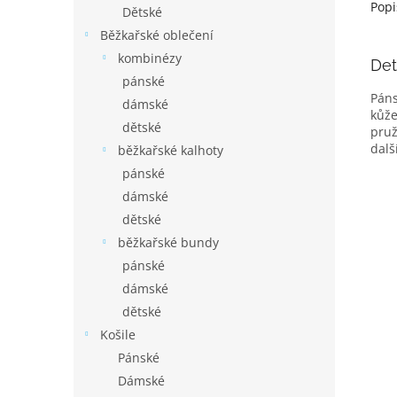
Popi
Dětské
Běžkařské oblečení
kombinézy
Det
pánské
Páns
dámské
kůže
dětské
pruž
dalš
běžkařské kalhoty
pánské
dámské
dětské
běžkařské bundy
pánské
dámské
dětské
Košile
Pánské
Dámské