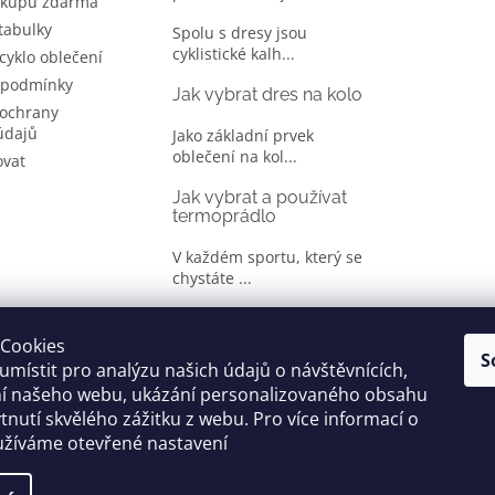
ákupu zdarma
 tabulky
Spolu s dresy jsou
cyklistické kalh...
 cyklo oblečení
 podmínky
Jak vybrat dres na kolo
ochrany
údajů
Jako základní prvek
oblečení na kol...
ovat
Jak vybrat a používat
termoprádlo
V každém sportu, který se
chystáte ...
Jak správně vybrat
oblečení na kolo
Cookies
S
místit pro analýzu našich údajů o návštěvnících,
Je jen málo cyklistů, kteří si
ní našeho webu, ukázání personalizovaného obsahu
oble...
tnutí skvělého zážitku z webu. Pro více informací o
užíváme otevřené nastavení
yhrazena.