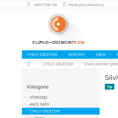
Přejít
+420777081700
info@cyklo-obleceni.cz
na
obsah
CYKLO OBLEČENÍ
DOPLŇKY
OBUV
Domů
CYKLO OBLEČENÍ
Silvini pánské cykl
P
Silv
o
Přeskočit
s
Kategorie
kategorie
Tip
t
r
VÝPRODEJ
a
AKCE SADY
n
CYKLO OBLEČENÍ
n
Dresy