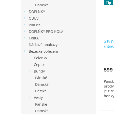
Tip
Dámské
DOPLŇKY
OBUV
PŘILBY
DOPLŇKY PRO KOLA
TRIKA
Silvi
Dárkové poukazy
rukav
Běžecké oblečení
bílá
Čelenky
Čepice
599
Bundy
Pánské
Pánské
Dámské
prody
je z 
Dětské
bez vy
Vesty
Pánské
Dámské