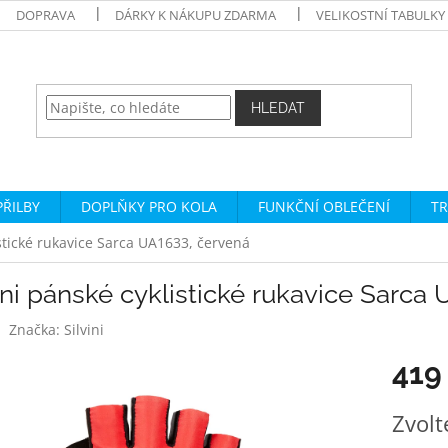
DOPRAVA
DÁRKY K NÁKUPU ZDARMA
VELIKOSTNÍ TABULKY
HLEDAT
PŘILBY
DOPLŇKY PRO KOLA
FUNKČNÍ OBLEČENÍ
TR
istické rukavice Sarca UA1633, červená
ini pánské cyklistické rukavice Sarca
Značka:
Silvini
419
Měrná
Zvolt
cena: