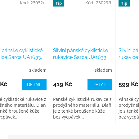
Kód:
23032/L
Kód:
23029/L
Tip
Tip
ni pánské cyklistické
Silvini pánské cyklistické
Silvini p
ice Sarca UA1633,
rukavice Sarca UA1633,
rukavice
ruby-white
navy-bl
skladem
skladem
 Kč
419 Kč
599 Kč
DETAIL
DETAIL
 cyklistické rukavice z
Pánské cyklistické rukavice z
Pánské cyk
šného materiálu. Dlaň
prodyšného materiálu. Dlaň
prodyšnéh
tenké broušené kůže
je z tenké broušené kůže
je z tenk
cpávek...
bez vycpávek...
bez vycpá