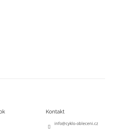
ok
Kontakt
info
@
cyklo-obleceni.cz