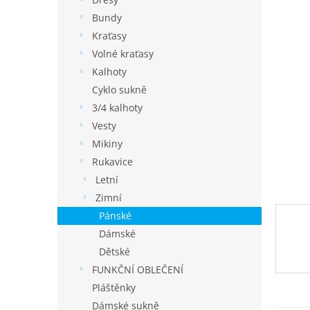
í
p
Bundy
a
Kraťasy
n
Volné kraťasy
e
Kalhoty
l
Cyklo sukně
3/4 kalhoty
Vesty
Mikiny
Rukavice
Letní
Zimní
Pánské
Dámské
Dětské
FUNKČNÍ OBLEČENÍ
Pláštěnky
Dámské sukně