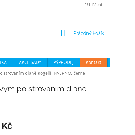
JAK VYBRAT CYKLO OBLEČENÍ
OBCHODNÍ PODMÍNKY
Přihlášení
P
NÁKUPNÍ
Prázdný košík
KOŠÍK
IKA
AKCE SADY
VÝPRODEJ
Kontakt
Moje obje
olstrováním dlaně Rogelli INVERNO, černé
vým polstrováním dlaně
 Kč