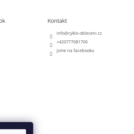
ok
Kontakt
info
@
cyklo-obleceni.cz
+420777081700
jsme na facebooku