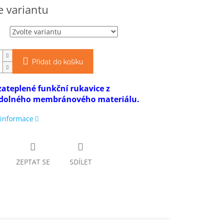
e variantu
Přidat do košíku
zateplené funkční rukavice z
dolného membránového materiálu.
 informace
ZEPTAT SE
SDÍLET