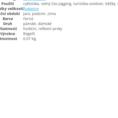
Použití
cyklistika, volný čas-jogging, turistika-outdoor, běžky,
lky velikostí
Rukavice
ční období
jaro, podzim, zima
Barva
černá
Druh
pánské, dámské
Vlastnosti
funkční, reflexní prvky
Výrobce
Rogelli
Hmotnost
0.07 Kg