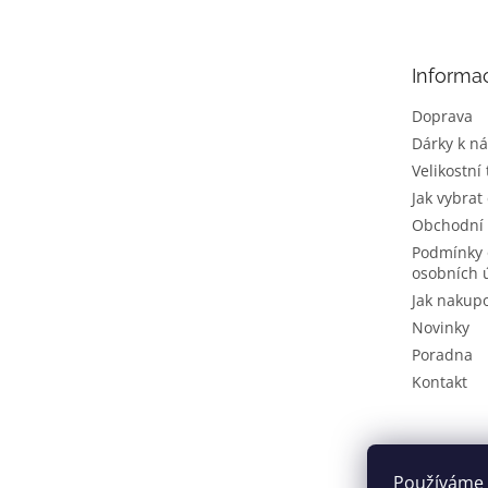
p
a
t
Informa
í
Doprava
Dárky k n
Velikostní
Jak vybrat
Obchodní
Podmínky 
osobních 
Jak nakup
Novinky
Poradna
Kontakt
Používáme 