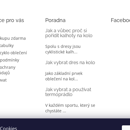
ce pro vás
Poradna
Facebo
Jak a vůbec proč si
pořídit kalhoty na kolo
ákupu zdarma
 tabulky
Spolu s dresy jsou
cyklistické kalh...
 cyklo oblečení
 podmínky
Jak vybrat dres na kolo
ochrany
údajů
Jako základní prvek
oblečení na kol...
ovat
Jak vybrat a používat
termoprádlo
V každém sportu, který se
chystáte ...
Jak správně vybrat
oblečení na kolo
Cookies