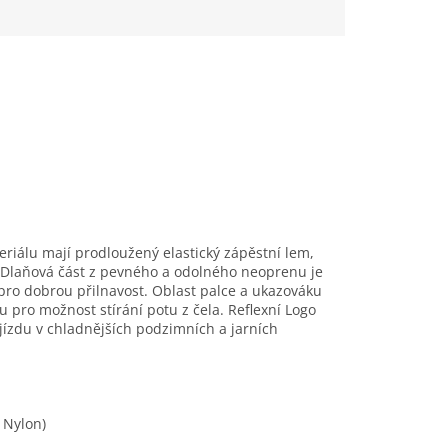
iálu mají prodloužený elastický zápěstní lem,
. Dlaňová část z pevného a odolného neoprenu je
pro dobrou přilnavost. Oblast palce a ukazováku
 pro možnost stírání potu z čela. Reflexní Logo
 jízdu v chladnějších podzimních a jarních
 Nylon)