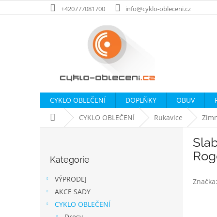
Přejít
+420777081700
info@cyklo-obleceni.cz
na
obsah
CYKLO OBLEČENÍ
DOPLŇKY
OBUV
Domů
CYKLO OBLEČENÍ
Rukavice
Zimn
P
Sla
o
Přeskočit
s
Rog
Kategorie
kategorie
t
r
VÝPRODEJ
Značka
a
AKCE SADY
n
CYKLO OBLEČENÍ
n
Dresy