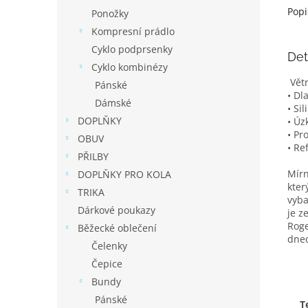
Popi
Ponožky
Kompresní prádlo
Cyklo podprsenky
Det
Cyklo kombinézy
Větr
Pánské
• Dl
Dámské
• Si
DOPLŇKY
• Úz
• Pr
OBUV
• Re
PŘILBY
Mírn
DOPLŇKY PRO KOLA
kter
TRIKA
vyba
Dárkové poukazy
je z
Roge
Běžecké oblečení
dne
Čelenky
Čepice
Bundy
Pánské
T