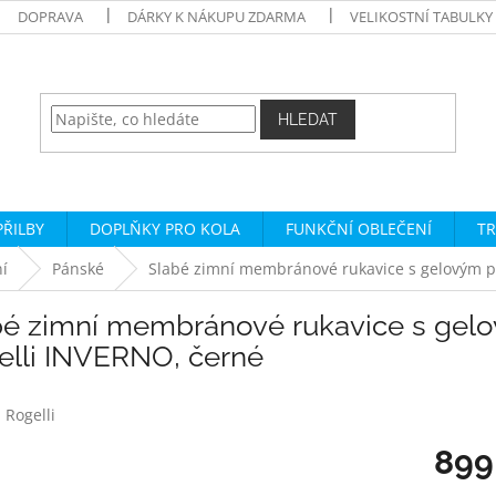
DOPRAVA
DÁRKY K NÁKUPU ZDARMA
VELIKOSTNÍ TABULKY
HLEDAT
PŘILBY
DOPLŇKY PRO KOLA
FUNKČNÍ OBLEČENÍ
TR
í
Pánské
Slabé zimní membránové rukavice s gelovým p
bé zimní membránové rukavice s gelo
elli INVERNO, černé
:
Rogelli
899