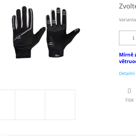
Měrná
Zvolt
cena:
Varianta
Mírně 
větruo
Detailní
TISK