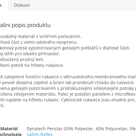
s
Diskuze
ailní popis produktu
uodolný materiál s vnitřním počesáním.
aňová část z velmi odolného neoprenu.
likonový potisk vypolstrovaných gelových polštářů v dlaňové části.
ký střih pro ideální přilnavost.
odloužený pružný lem.
flexní potisk na hřbetu rukavice.
ě zateplené funkční rukavice z větruodolného membránového mater
ý pevně obepíná zápěstí a brání tak proniknutí chladu do rukavice
vena gelovým polstrováním s protiskluzovými silikonovými potisky 
esílena zdvojením materiálu. Palec je potažen panelem z microfleecu
lli najdete na hřbetu rukavic. Cyklistické rukavice jsou vhodné pro
ch.
Materiál
Dynatech Penstar (50% Polyester, 45% Polyuretan, 5%
echnologie
Safety Reflex