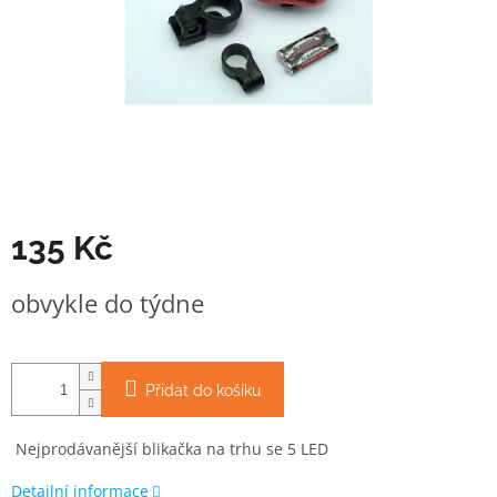
135 Kč
Měrná
obvykle do týdne
cena:
Přidat do košíku
Nejprodávanější blikačka na trhu se 5 LED
Detailní informace