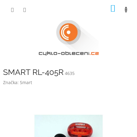
Přejít
NÁKUP
na
obsah
KOŠÍK
SMART RL-405R
4635
Značka:
Smart