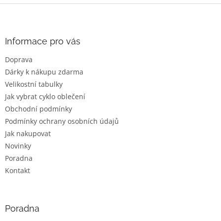
Z
á
p
a
Informace pro vás
t
Doprava
í
Dárky k nákupu zdarma
Velikostní tabulky
Jak vybrat cyklo oblečení
Obchodní podmínky
Podmínky ochrany osobních údajů
Jak nakupovat
Novinky
Poradna
Kontakt
Poradna