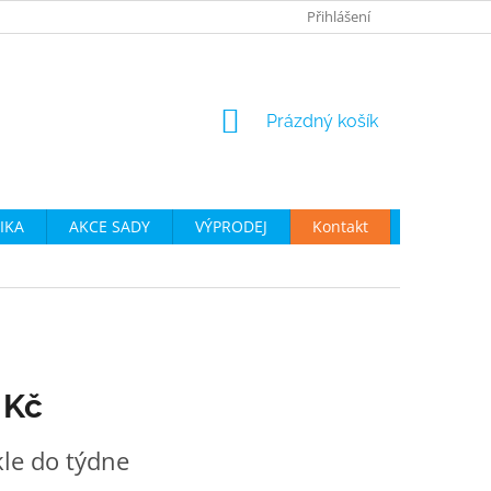
JAK VYBRAT CYKLO OBLEČENÍ
OBCHODNÍ PODMÍNKY
Přihlášení
P
NÁKUPNÍ
Prázdný košík
KOŠÍK
IKA
AKCE SADY
VÝPRODEJ
Kontakt
Moje obje
 Kč
le do týdne