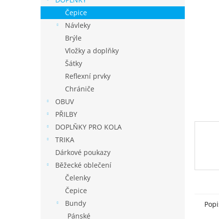
í
p
Čepice
a
Návleky
n
Brýle
e
Vložky a doplňky
l
Šátky
Reflexní prvky
Chrániče
OBUV
PŘILBY
DOPLŇKY PRO KOLA
TRIKA
Dárkové poukazy
Běžecké oblečení
Čelenky
Čepice
Bundy
Popi
Pánské