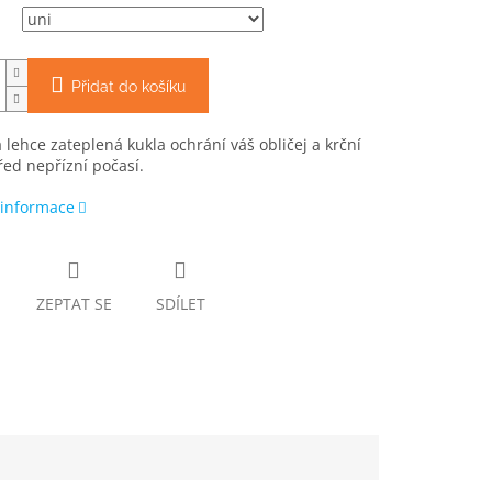
Přidat do košíku
á lehce zateplená kukla ochrání váš obličej a krční
řed nepřízní počasí.
 informace
ZEPTAT SE
SDÍLET