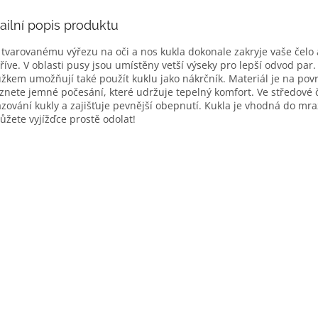
ailní popis produktu
 tvarovanému výřezu na oči a nos kukla dokonale zakryje vaše čelo a
říve. V oblasti pusy jsou umístěny vetší výseky pro lepší odvod par. 
žkem umožňují také použít kuklu jako nákrčník. Materiál je na povr
znete jemné počesání, které udržuje tepelný komfort. Ve středové č
zování kukly a zajišťuje pevnější obepnutí. Kukla je vhodná do mra
žete vyjížďce prostě odolat!