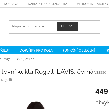
DOPRAVA
DÁRKY K NÁKUPU ZDARMA
VELIKOSTNÍ TABULKY
HLEDAT
PŘILBY
DOPLŇKY PRO KOLA
FUNKČNÍ OBLEČENÍ
TR
a Rogelli LAVIS, černá
tovní kukla Rogelli LAVIS, černá
V33880
:
Rogelli
449
Měrná
obvyk
cena: