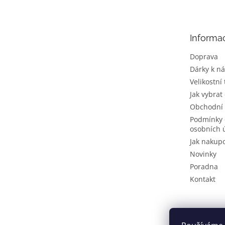
p
a
t
Informa
í
Doprava
Dárky k n
Velikostní
Jak vybrat
Obchodní
Podmínky 
osobních 
Jak nakup
Novinky
Poradna
Kontakt