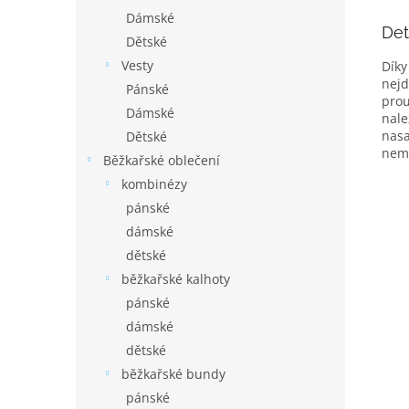
Dámské
Det
Dětské
Vesty
Díky
nejd
Pánské
prou
Dámské
nale
nasa
Dětské
nemů
Běžkařské oblečení
kombinézy
pánské
dámské
dětské
běžkařské kalhoty
pánské
dámské
dětské
běžkařské bundy
pánské