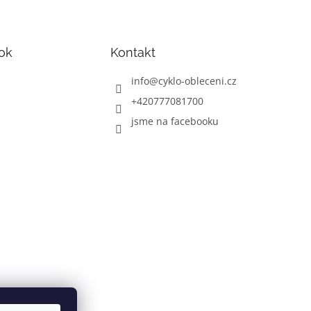
ok
Kontakt
info
@
cyklo-obleceni.cz
+420777081700
jsme na facebooku