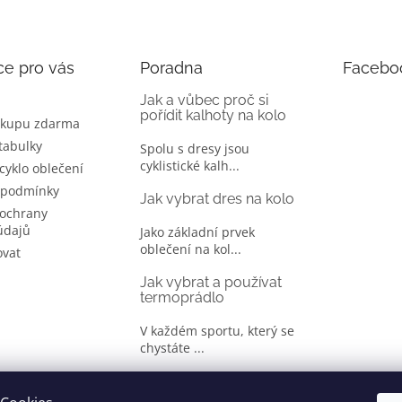
ce pro vás
Poradna
Facebo
Jak a vůbec proč si
pořídit kalhoty na kolo
ákupu zdarma
 tabulky
Spolu s dresy jsou
cyklistické kalh...
 cyklo oblečení
 podmínky
Jak vybrat dres na kolo
ochrany
údajů
Jako základní prvek
oblečení na kol...
ovat
Jak vybrat a používat
termoprádlo
V každém sportu, který se
chystáte ...
Jak správně vybrat
oblečení na kolo