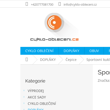
Přejít
+420777081700
info@cyklo-obleceni.cz
na
obsah
CYKLO OBLEČENÍ
DOPLŇKY
OBUV
Domů
DOPLŇKY
Čepice
Sportovní kukl
P
Spor
o
Přeskočit
s
Značka
Kategorie
kategorie
t
r
VÝPRODEJ
a
AKCE SADY
n
CYKLO OBLEČENÍ
n
DOPLŇKY