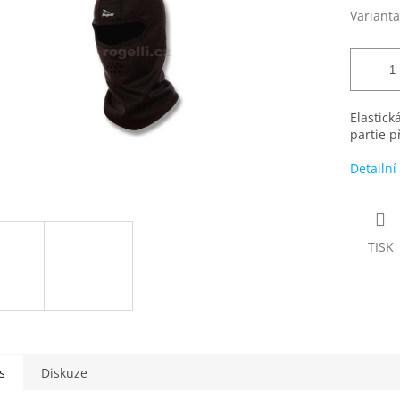
Varianta
Elastick
partie p
Detailní
TISK
s
Diskuze