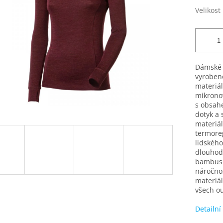
Velikost
Dámské 
vyroben
materiál
mikronov
s obsah
dotyk a 
materiál
termoreg
lidského
dlouhodo
bambus -
náročnos
materiá
všech ou
Detailní