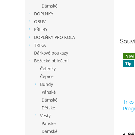
Dámské
DOPLŇKY
OBUV
PŘILBY
DOPLŇKY PRO KOLA
Souvi
TRIKA
Dárkové poukazy
Novi
Běžecké oblečení
Tip
Čelenky
Čepice
Bundy
Pánské
Dámské
Trik
Dětské
Prog
šedá 
Vesty
Pánské
Dámské
1 66