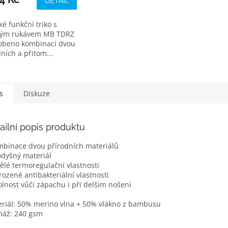
DETAIL
é funkční triko s
hým rukávem MB TDRZ
robeno kombinací dvou
ních a přitom...
s
Diskuze
ailní popis produktu
mbinace dvou přírodních materiálů
odyšný materiál
vělé termoregulační vlastnosti
irozené antibakteriální vlastnosti
olnost vůči zápachu i při delším nošení
riál: 50% merino vlna + 50% vlákno z bambusu
máž: 240 gsm