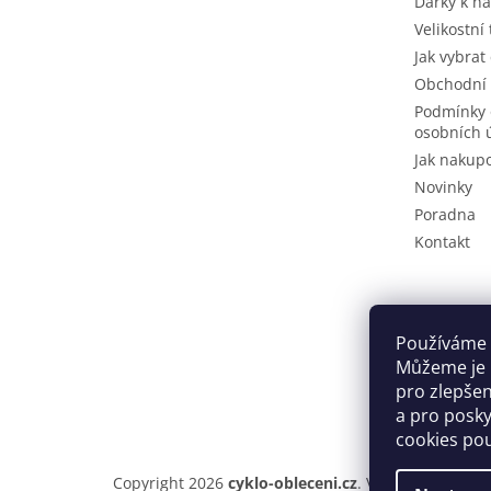
Dárky k n
Velikostní
Jak vybrat
Obchodní
Podmínky 
osobních 
Jak nakup
Novinky
Poradna
Kontakt
Používáme 
Můžeme je u
pro zlepše
a pro posky
cookies po
Copyright 2026
cyklo-obleceni.cz
. Všechna práva v