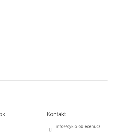
ok
Kontakt
info
@
cyklo-obleceni.cz