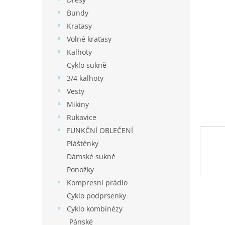
í
p
Bundy
a
Kraťasy
n
Volné kraťasy
e
Kalhoty
l
Cyklo sukně
3/4 kalhoty
Vesty
Mikiny
Rukavice
FUNKČNÍ OBLEČENÍ
Pláštěnky
Dámské sukně
Ponožky
Kompresní prádlo
Cyklo podprsenky
Cyklo kombinézy
Pánské