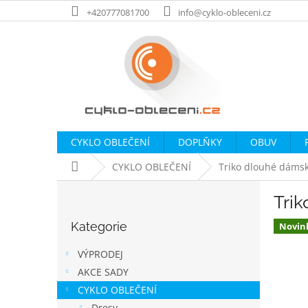
Přejít
+420777081700
info@cyklo-obleceni.cz
na
obsah
CYKLO OBLEČENÍ
DOPLŇKY
OBUV
Domů
CYKLO OBLEČENÍ
Triko dlouhé dáms
P
Tri
o
Přeskočit
s
Kategorie
kategorie
Novin
t
r
VÝPRODEJ
a
AKCE SADY
n
CYKLO OBLEČENÍ
n
Dresy