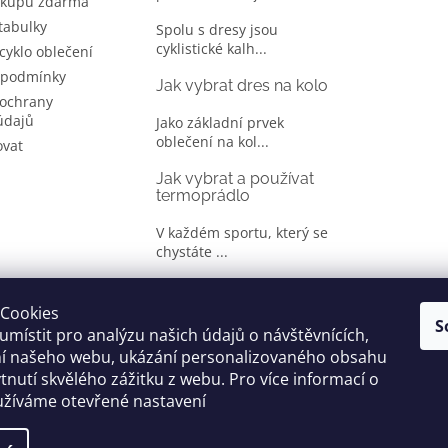
ákupu zdarma
 tabulky
Spolu s dresy jsou
cyklistické kalh...
 cyklo oblečení
 podmínky
Jak vybrat dres na kolo
ochrany
údajů
Jako základní prvek
oblečení na kol...
ovat
Jak vybrat a používat
termoprádlo
V každém sportu, který se
chystáte ...
Jak správně vybrat
oblečení na kolo
Cookies
S
místit pro analýzu našich údajů o návštěvnících,
Je jen málo cyklistů, kteří si
ní našeho webu, ukázání personalizovaného obsahu
oble...
tnutí skvělého zážitku z webu. Pro více informací o
užíváme otevřené nastavení
yhrazena.