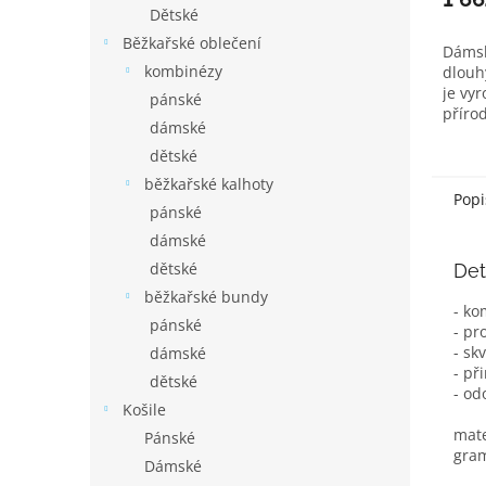
Dětské
Běžkařské oblečení
Dámsk
kombinézy
dlou
je vy
pánské
přírod
dámské
dětské
běžkařské kalhoty
Popi
pánské
dámské
dětské
Det
běžkařské bundy
- ko
pánské
- pr
- sk
dámské
- př
dětské
- od
Košile
mate
Pánské
gra
Dámské