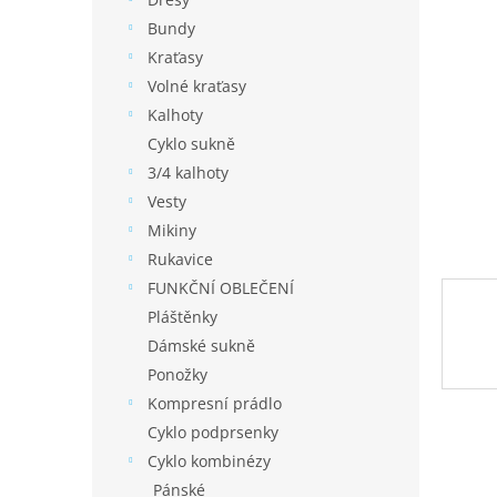
í
p
Bundy
a
Kraťasy
n
Volné kraťasy
e
Kalhoty
l
Cyklo sukně
3/4 kalhoty
Vesty
Mikiny
Rukavice
FUNKČNÍ OBLEČENÍ
Pláštěnky
Dámské sukně
Ponožky
Kompresní prádlo
Cyklo podprsenky
Cyklo kombinézy
Pánské