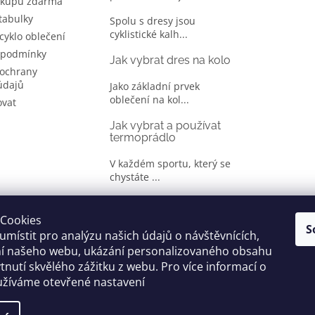
ákupu zdarma
 tabulky
Spolu s dresy jsou
cyklistické kalh...
 cyklo oblečení
 podmínky
Jak vybrat dres na kolo
ochrany
údajů
Jako základní prvek
oblečení na kol...
ovat
Jak vybrat a používat
termoprádlo
V každém sportu, který se
chystáte ...
Jak správně vybrat
oblečení na kolo
Cookies
S
místit pro analýzu našich údajů o návštěvnících,
Je jen málo cyklistů, kteří si
ní našeho webu, ukázání personalizovaného obsahu
oble...
tnutí skvělého zážitku z webu. Pro více informací o
užíváme otevřené nastavení
yhrazena.