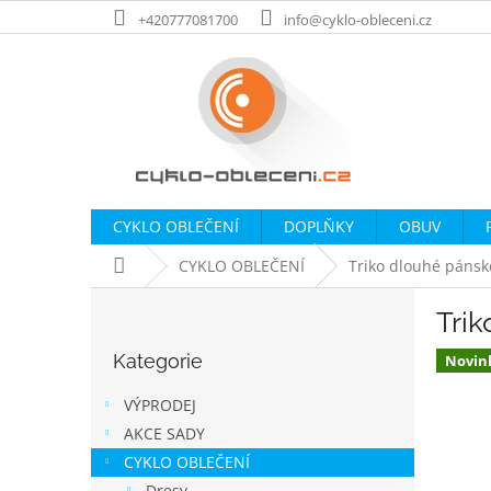
Přejít
+420777081700
info@cyklo-obleceni.cz
na
obsah
CYKLO OBLEČENÍ
DOPLŇKY
OBUV
Domů
CYKLO OBLEČENÍ
Triko dlouhé pánsk
P
Trik
o
Přeskočit
s
Kategorie
kategorie
Novin
t
r
VÝPRODEJ
a
AKCE SADY
n
CYKLO OBLEČENÍ
n
Dresy