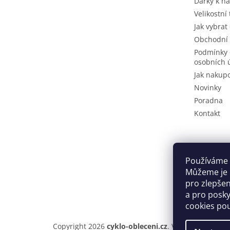
Dárky k n
Velikostní
Jak vybrat
Obchodní
Podmínky 
osobních 
Jak nakup
Novinky
Poradna
Kontakt
Používáme 
Můžeme je u
pro zlepše
a pro posky
cookies po
Copyright 2026
cyklo-obleceni.cz
. Všechna práva v