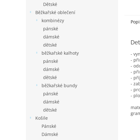
Dětské
Běžkařské oblečení
kombinézy
Popi
pánské
dámské
Det
dětské
běžkařské kalhoty
- vy
- př
pánské
- od
dámské
- př
dětské
- př
- za
běžkařské bundy
- pr
pánské
- pl
dámské
mate
dětské
gra
Košile
Pánské
Dámské