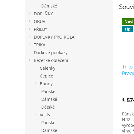
Dámské
Souvi
DOPLŇKY
OBUV
Novi
PŘILBY
Tip
DOPLŇKY PRO KOLA
TRIKA
Dárkové poukazy
Běžecké oblečení
Triko
Čelenky
Prog
Čepice
rolák
Bundy
Pánské
1 57
Dámské
Dětské
Pánsk
Vesty
NRZ s
Pánské
vyrob
Dámské
vlny. 