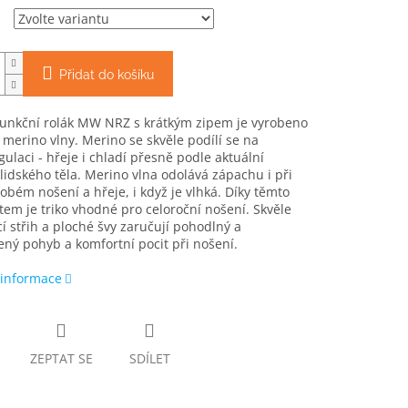
Přidat do košíku
funkční rolák MW NRZ s krátkým zipem je vyrobeno
merino vlny. Merino se skvěle podílí se na
ulaci - hřeje i chladí přesně podle aktuální
lidského těla. Merino vlna odolává zápachu i při
bém nošení a hřeje, i když je vlhká. Díky těmto
tem je triko vhodné pro celoroční nošení. Skvěle
 střih a ploché švy zaručují pohodlný a
ý pohyb a komfortní pocit při nošení.
 informace
ZEPTAT SE
SDÍLET