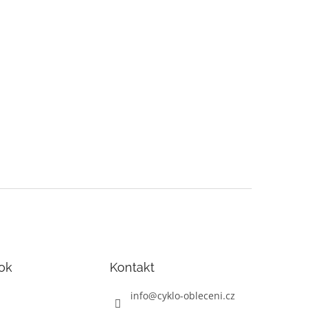
ok
Kontakt
info
@
cyklo-obleceni.cz