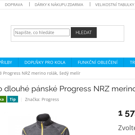
DOPRAVA
DÁRKY K NÁKUPU ZDARMA
VELIKOSTNÍ TABULKY
HLEDAT
PŘILBY
DOPLŇKY PRO KOLA
FUNKČNÍ OBLEČENÍ
TR
é Progress NRZ merino rolák, šedý melír
o dlouhé pánské Progress NRZ merino 
Značka:
Progress
ka
Tip
1 5
Měrná
Zvolt
cena: