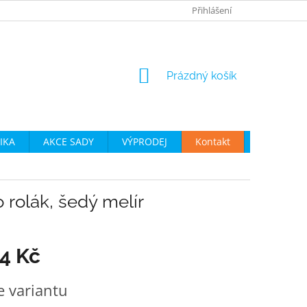
JAK VYBRAT CYKLO OBLEČENÍ
OBCHODNÍ PODMÍNKY
Přihlášení
P
NÁKUPNÍ
Prázdný košík
KOŠÍK
IKA
AKCE SADY
VÝPRODEJ
Kontakt
Moje obje
rolák, šedý melír
74 Kč
e variantu