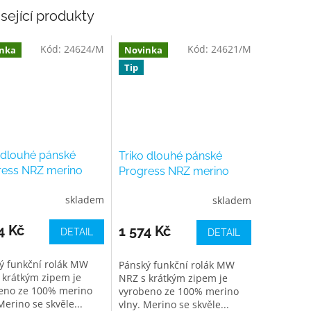
sející produkty
Kód:
24624/M
Kód:
24621/M
nka
Novinka
Tip
 dlouhé pánské
Triko dlouhé pánské
ress NRZ merino
Progress NRZ merino
, khaki melír
rolák, modrý melír
skladem
skladem
4 Kč
1 574 Kč
DETAIL
DETAIL
ý funkční rolák MW
Pánský funkční rolák MW
 krátkým zipem je
NRZ s krátkým zipem je
eno ze 100% merino
vyrobeno ze 100% merino
Merino se skvěle...
vlny. Merino se skvěle...