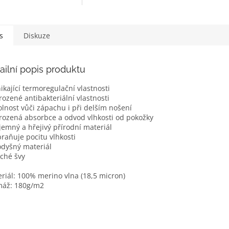
s
Diskuze
ailní popis produktu
nikající termoregulační vlastnosti
irozené antibakteriální vlastnosti
olnost vůči zápachu i při delším nošení
irozená absorbce a odvod vlhkosti od pokožky
íjemný a hřejivý přírodní materiál
braňuje pocitu vlhkosti
odyšný materiál
oché švy
riál: 100% merino vlna (18,5 micron)
máž: 180g/m2