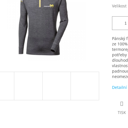
Velikost
Pánský 
ze 100% 
termoreg
potřeby 
dlouhodo
vlastnos
padnoucí
neomezen
Detailní
TISK