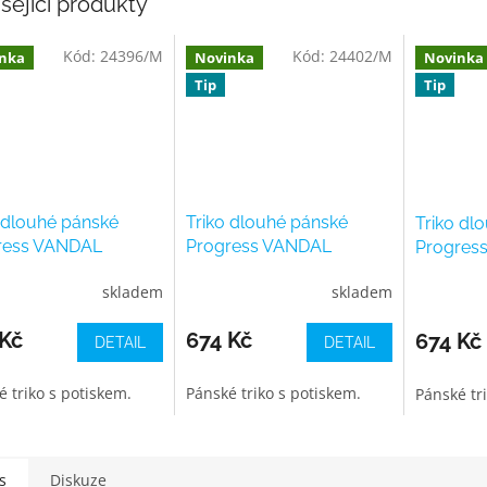
sející produkty
Kód:
24396/M
Kód:
24402/M
nka
Novinka
Novinka
Tip
Tip
 dlouhé pánské
Triko dlouhé pánské
Triko dl
ress VANDAL
Progress VANDAL
Progres
", černé
"SVĚT", petrolejové
"SVĚT", 
skladem
skladem
 Kč
674 Kč
674 Kč
DETAIL
DETAIL
é triko s potiskem.
Pánské triko s potiskem.
Pánské tr
s
Diskuze