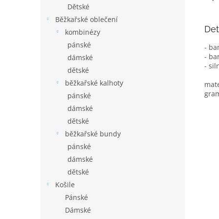
Dětské
Běžkařské oblečení
Det
kombinézy
pánské
- ba
- ba
dámské
- si
dětské
běžkařské kalhoty
mate
gram
pánské
dámské
dětské
běžkařské bundy
pánské
dámské
dětské
Košile
Pánské
Dámské