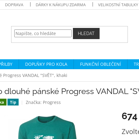
DOPRAVA
DÁRKY K NÁKUPU ZDARMA
VELIKOSTNÍ TABULKY
HLEDAT
PŘILBY
DOPLŇKY PRO KOLA
FUNKČNÍ OBLEČENÍ
TR
é Progress VANDAL "SVĚT", khaki
ko dlouhé pánské Progress VANDAL "SV
Značka:
Progress
ka
Tip
674
Měrná
Zvolt
cena: