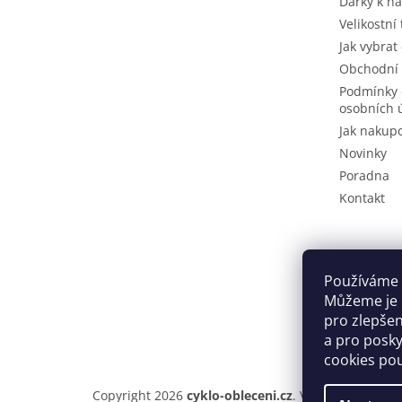
Dárky k n
Velikostní
Jak vybrat
Obchodní
Podmínky 
osobních 
Jak nakup
Novinky
Poradna
Kontakt
Používáme 
Můžeme je u
pro zlepše
a pro posky
cookies po
Copyright 2026
cyklo-obleceni.cz
. Všechna práva v