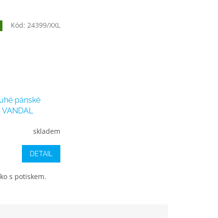
Kód:
24399/XXL
ouhé pánské
s VANDAL
modré
skladem
DETAIL
iko s potiskem.