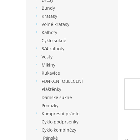
í
p
Bundy
a
Kraťasy
n
Volné kraťasy
e
Kalhoty
l
Cyklo sukně
3/4 kalhoty
Vesty
Mikiny
Rukavice
FUNKČNÍ OBLEČENÍ
Pláštěnky
Dámské sukně
Ponožky
Kompresní prádlo
Cyklo podprsenky
Cyklo kombinézy
Pánské