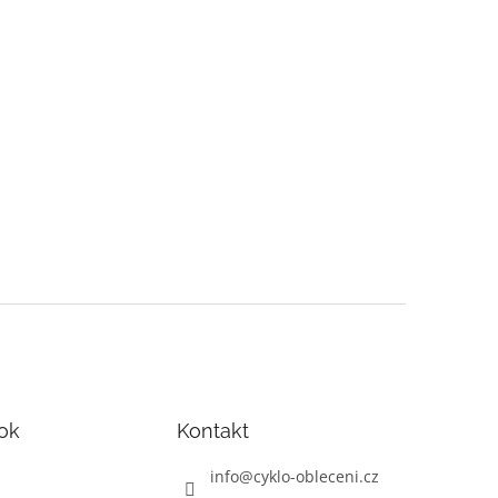
ok
Kontakt
info
@
cyklo-obleceni.cz