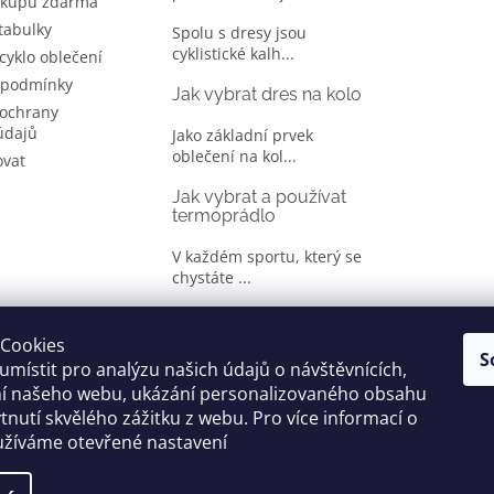
ákupu zdarma
 tabulky
Spolu s dresy jsou
cyklistické kalh...
 cyklo oblečení
 podmínky
Jak vybrat dres na kolo
ochrany
údajů
Jako základní prvek
oblečení na kol...
ovat
Jak vybrat a používat
termoprádlo
V každém sportu, který se
chystáte ...
Jak správně vybrat
oblečení na kolo
Cookies
S
místit pro analýzu našich údajů o návštěvnících,
Je jen málo cyklistů, kteří si
ní našeho webu, ukázání personalizovaného obsahu
oble...
tnutí skvělého zážitku z webu. Pro více informací o
užíváme otevřené nastavení
yhrazena.