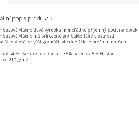
ailní popis produktu
mbusové vlákno dává výrobku mimořádně příjemný pocit na dotek
mbusové vlákno má přirozené antibakteriální vlastnosti
lnější materiál s vyšší gramáží, vhodnější k celoročnímu nošení
riál: 40% vlákno z bambusu + 55% bavlna + 5% Elastan
áž: 210 g/m2