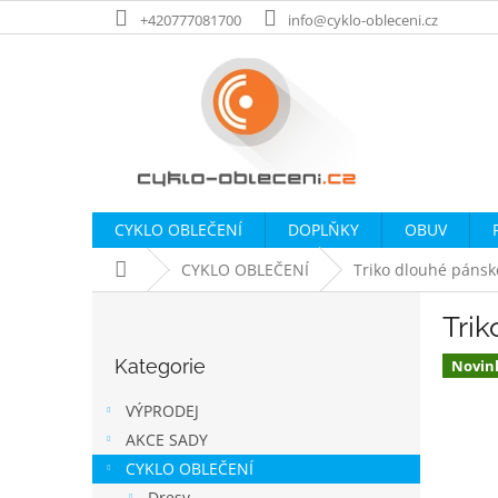
Přejít
+420777081700
info@cyklo-obleceni.cz
na
obsah
CYKLO OBLEČENÍ
DOPLŇKY
OBUV
Domů
CYKLO OBLEČENÍ
Triko dlouhé pánsk
P
Tri
o
Přeskočit
s
Kategorie
kategorie
Novin
t
r
VÝPRODEJ
a
AKCE SADY
n
CYKLO OBLEČENÍ
n
Dresy