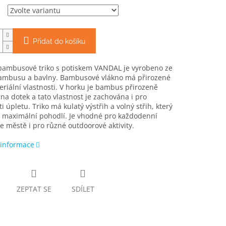
Přidat do košíku
bambusové triko s potiskem VANDAL je vyrobeno ze
ambusu a bavlny. Bambusové vlákno má přirozené
eriální vlastnosti. V horku je bambus přirozeně
na dotek a tato vlastnost je zachována i pro
ti úpletu. Triko má kulatý výstřih a volný střih, který
e maximální pohodlí. Je vhodné pro každodenní
e městě i pro různé outdoorové aktivity.
 informace
ZEPTAT SE
SDÍLET