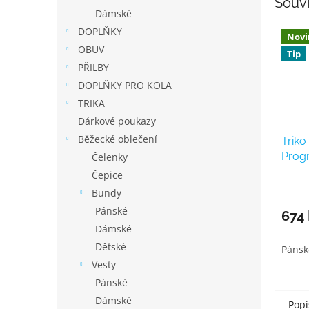
Souvi
Dámské
DOPLŇKY
Novi
OBUV
Tip
PŘILBY
DOPLŇKY PRO KOLA
TRIKA
Dárkové poukazy
Běžecké oblečení
Triko
Prog
Čelenky
"SVĚT
Čepice
Bundy
Pánské
674
Dámské
Dětské
Pánsk
Vesty
Pánské
Dámské
Popi