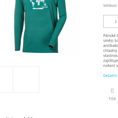
Velikost
Pánské 
směsi b
antibakt
chladný 
vlastnos
zajišťuj
nošení v
Detailní
TISK