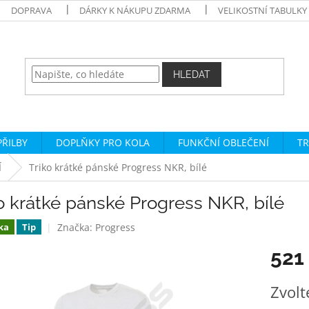
DOPRAVA
DÁRKY K NÁKUPU ZDARMA
VELIKOSTNÍ TABULKY
HLEDAT
PŘILBY
DOPLŇKY PRO KOLA
FUNKČNÍ OBLEČENÍ
TR
Í
Triko krátké pánské Progress NKR, bílé
o krátké pánské Progress NKR, bílé
Značka:
Progress
ka
Tip
521
Měrná
Zvolt
cena: