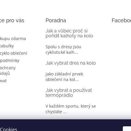
ce pro vás
Poradna
Facebo
Jak a vůbec proč si
pořídit kalhoty na kolo
ákupu zdarma
 tabulky
Spolu s dresy jsou
cyklistické kalh...
 cyklo oblečení
 podmínky
Jak vybrat dres na kolo
ochrany
údajů
Jako základní prvek
oblečení na kol...
ovat
Jak vybrat a používat
termoprádlo
V každém sportu, který se
chystáte ...
Jak správně vybrat
oblečení na kolo
Cookies