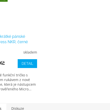
 krátké pánské
ress NKR, černé
skladem
Kč
DETAIL
 funkční tričko s
ým rukávem z nové
ce, která je nástupcem
prověřeného Micro...
s
Diskuze