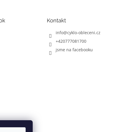
ok
Kontakt
info
@
cyklo-obleceni.cz
+420777081700
jsme na facebooku