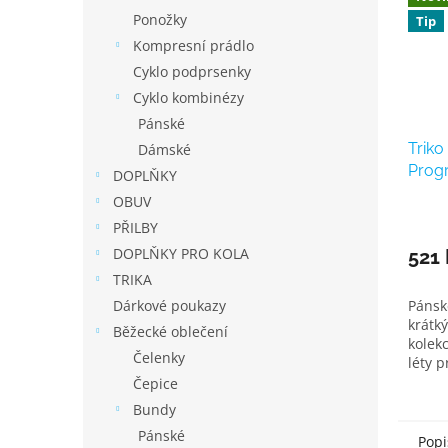
Ponožky
Tip
Kompresní prádlo
Cyklo podprsenky
Cyklo kombinézy
Pánské
Triko
Dámské
Prog
DOPLŇKY
OBUV
PŘILBY
DOPLŇKY PRO KOLA
521 
TRIKA
Dárkové poukazy
Pánské
krátk
Běžecké oblečení
kolek
Čelenky
léty 
Čepice
Bundy
Pánské
Popi