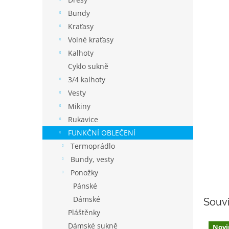
í
p
Bundy
a
Kraťasy
n
Volné kraťasy
e
Kalhoty
l
Cyklo sukně
3/4 kalhoty
Vesty
Mikiny
Rukavice
FUNKČNÍ OBLEČENÍ
Termoprádlo
Bundy, vesty
Ponožky
Pánské
Dámské
Souvi
Pláštěnky
Dámské sukně
Novi