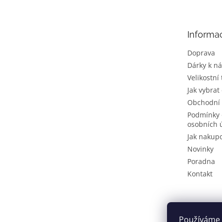
p
a
t
Informa
í
Doprava
Dárky k n
Velikostní
Jak vybrat
Obchodní
Podmínky 
osobních 
Jak nakup
Novinky
Poradna
Kontakt
Používáme 