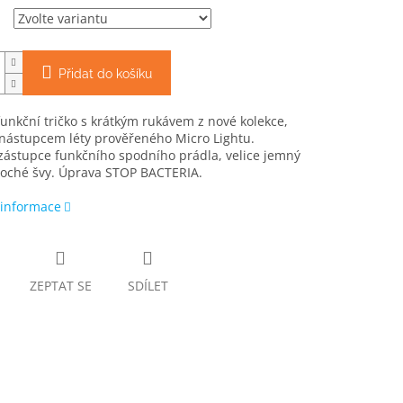
Přidat do košíku
unkční tričko s krátkým rukávem z nové kolekce,
 nástupcem léty prověřeného Micro Lightu.
zástupce funkčního spodního prádla, velice jemný
loché švy. Úprava STOP BACTERIA.
 informace
ZEPTAT SE
SDÍLET