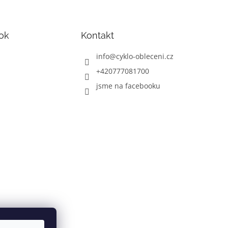
ok
Kontakt
info
@
cyklo-obleceni.cz
+420777081700
jsme na facebooku