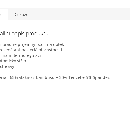
s
Diskuze
ailní popis produktu
mořádně příjemný pocit na dotek
irozené antibakteriální vlastnosti
timální termoregulaci
atomický střih
oché švy
riál: 65% vlákno z bambusu + 30% Tencel + 5% Spandex