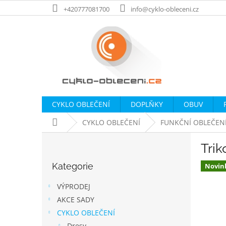
Přejít
+420777081700
info@cyklo-obleceni.cz
na
obsah
CYKLO OBLEČENÍ
DOPLŇKY
OBUV
Domů
CYKLO OBLEČENÍ
FUNKČNÍ OBLEČEN
P
Trik
o
Přeskočit
s
Kategorie
kategorie
Novin
t
r
VÝPRODEJ
a
AKCE SADY
n
CYKLO OBLEČENÍ
n
Dresy