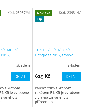
Kód:
23937/M
Kód:
23931/M
Novinka
Tip
átké pánské
Triko krátké pánské
 NKR,
Progress NKR, tmavě
ové
modré
skladem
skladem
629 Kč
DETAIL
DETAIL
iko s krátkým
Pánské triko s krátkým
E NKR je vyrobené
rukávem E NKR je vyrobené
získaného z
z vlákna získaného z
...
přírodního...