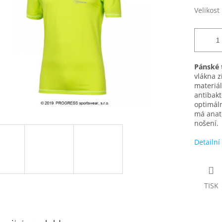
Velikost
Pánské 
vlákna z
materiá
antibakt
optimál
má anato
nošení.
Detailní
TISK