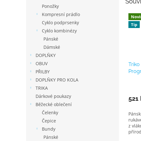
Souvi
Ponožky
Kompresní prádlo
Novi
Cyklo podprsenky
Tip
Cyklo kombinézy
Pánské
Dámské
DOPLŇKY
OBUV
Triko
Progr
PŘILBY
DOPLŇKY PRO KOLA
TRIKA
Dárkové poukazy
521 
Běžecké oblečení
Čelenky
Pánsk
rukáv
Čepice
z vlá
Bundy
přírod
Pánské