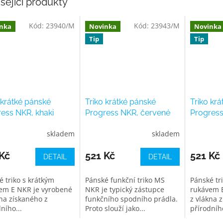
sející produkty
Kód:
23940/M
Kód:
23943/M
nka
Novinka
Novinka
Tip
Tip
 krátké pánské
Triko krátké pánské
Triko kr
ess NKR, khaki
Progress NKR, červené
Progress
petrolej
skladem
skladem
Kč
521 Kč
521 Kč
DETAIL
DETAIL
é triko s krátkým
Pánské funkční triko MS
Pánské tr
em E NKR je vyrobené
NKR je typický zástupce
rukávem 
kna získaného z
funkčního spodního prádla.
z vlákna 
ního...
Proto slouží jako...
přírodního