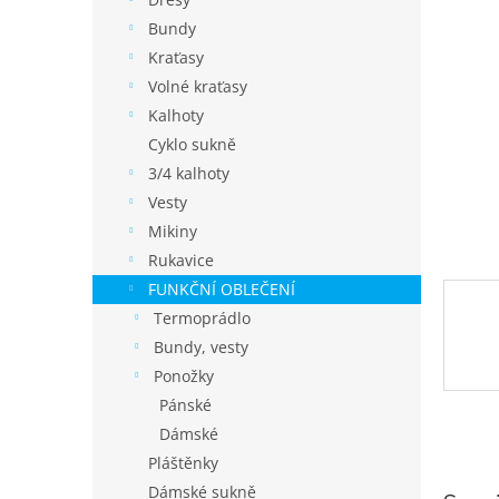
í
p
Bundy
a
Kraťasy
n
Volné kraťasy
e
Kalhoty
l
Cyklo sukně
3/4 kalhoty
Vesty
Mikiny
Rukavice
FUNKČNÍ OBLEČENÍ
Termoprádlo
Bundy, vesty
Ponožky
Pánské
Dámské
Pláštěnky
Dámské sukně