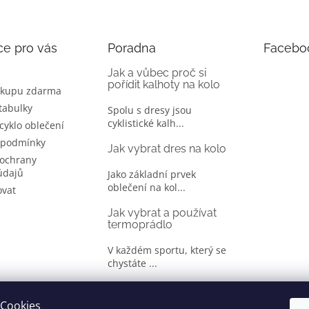
ce pro vás
Poradna
Facebo
Jak a vůbec proč si
pořídit kalhoty na kolo
ákupu zdarma
 tabulky
Spolu s dresy jsou
cyklistické kalh...
 cyklo oblečení
 podmínky
Jak vybrat dres na kolo
ochrany
údajů
Jako základní prvek
oblečení na kol...
ovat
Jak vybrat a používat
termoprádlo
V každém sportu, který se
chystáte ...
Jak správně vybrat
oblečení na kolo
Cookies