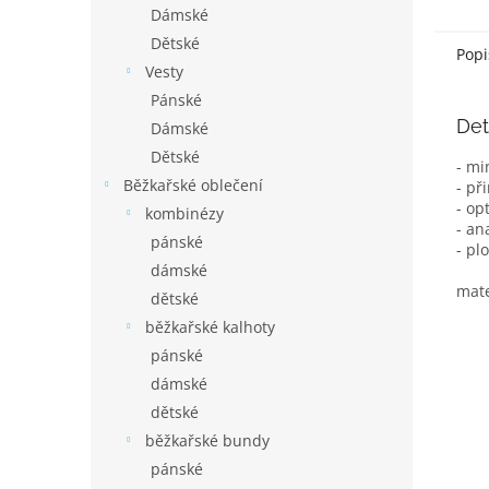
Dámské
Dětské
Popi
Vesty
Pánské
Det
Dámské
Dětské
- mi
Běžkařské oblečení
- př
- op
kombinézy
- an
pánské
- pl
dámské
mate
dětské
běžkařské kalhoty
pánské
dámské
dětské
běžkařské bundy
pánské