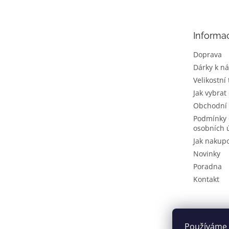
p
a
t
Informa
í
Doprava
Dárky k n
Velikostní
Jak vybrat
Obchodní
Podmínky 
osobních 
Jak nakup
Novinky
Poradna
Kontakt
Používáme 