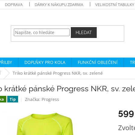
DOPRAVA
DÁRKY K NÁKUPU ZDARMA
VELIKOSTNÍ TABULKY
HLEDAT
PŘILBY
DOPLŇKY PRO KOLA
FUNKČNÍ OBLEČENÍ
TR
Í
Triko krátké pánské Progress NKR, sv. zelené
o krátké pánské Progress NKR, sv. ze
Značka:
Progress
ka
Tip
599
Měrná
Zvolt
cena: