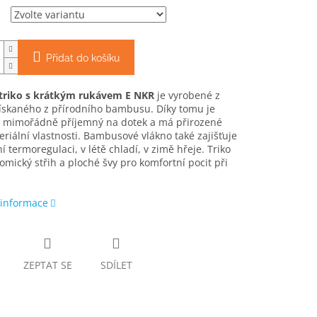
Přidat do košíku
triko s krátkým rukávem E NKR
je vyrobené z
ískaného z přírodního bambusu. Díky tomu je
l mimořádně příjemný na dotek a má přirozené
eriální vlastnosti. Bambusové vlákno také zajišťuje
ní termoregulaci,
v létě chladí, v zimě hřeje. Triko
mický střih a ploché švy pro komfortní pocit při
 informace
ZEPTAT SE
SDÍLET