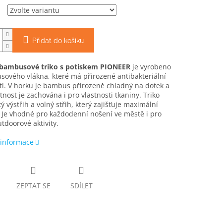
Přidat do košíku
bambusové triko s potiskem PIONEER
je vyrobeno
ového vlákna, které má přirozené antibakteriální
ti. V horku je bambus přirozeně chladný na dotek a
stnost je zachována i pro vlastnosti tkaniny. Triko
ý výstřih a volný střih, který zajišťuje maximální
 Je vhodné pro každodenní nošení ve městě i pro
tdoorové aktivity.
 informace
ZEPTAT SE
SDÍLET