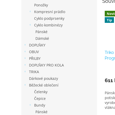
Souvi
Ponožky
Kompresní prádlo
Novi
Cyklo podprsenky
Tip
Cyklo kombinézy
Pánské
Dámské
DOPLŇKY
OBUV
Triko
Prog
PŘILBY
TEEP
DOPLŇKY PRO KOLA
TRIKA
Dárkové poukazy
611 
Běžecké oblečení
Čelenky
Pánsk
potis
Čepice
vyrob
Bundy
vlákna
Pánské