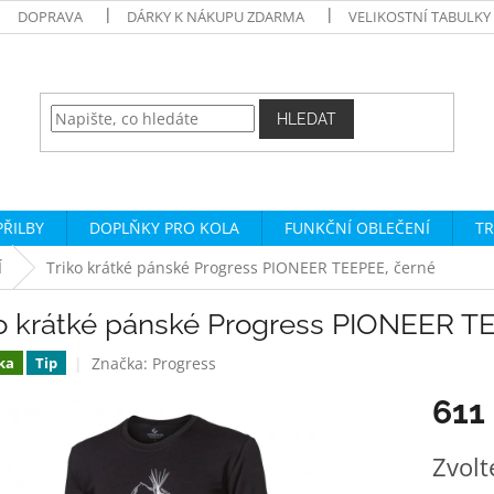
DOPRAVA
DÁRKY K NÁKUPU ZDARMA
VELIKOSTNÍ TABULKY
HLEDAT
PŘILBY
DOPLŇKY PRO KOLA
FUNKČNÍ OBLEČENÍ
TR
Í
Triko krátké pánské Progress PIONEER TEEPEE, černé
ko krátké pánské Progress PIONEER T
Značka:
Progress
ka
Tip
611
Měrná
Zvolt
cena: