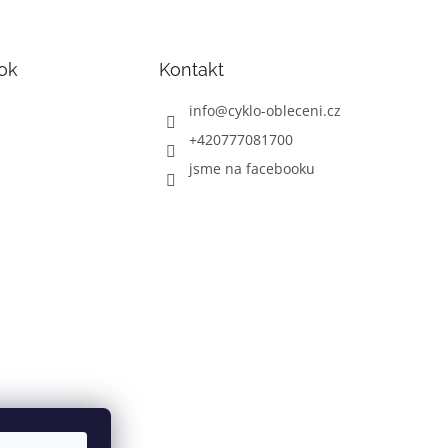
ok
Kontakt
info
@
cyklo-obleceni.cz
+420777081700
jsme na facebooku