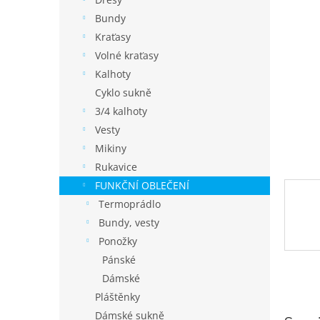
í
p
Bundy
a
Kraťasy
n
Volné kraťasy
e
Kalhoty
l
Cyklo sukně
3/4 kalhoty
Vesty
Mikiny
Rukavice
FUNKČNÍ OBLEČENÍ
Termoprádlo
Bundy, vesty
Ponožky
Pánské
Dámské
Pláštěnky
Dámské sukně