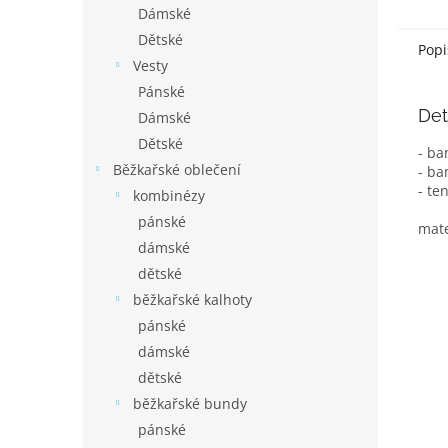
Dámské
Dětské
Popi
Vesty
Pánské
Det
Dámské
Dětské
- ba
Běžkařské oblečení
- ba
- te
kombinézy
pánské
mate
dámské
dětské
běžkařské kalhoty
pánské
dámské
dětské
běžkařské bundy
pánské