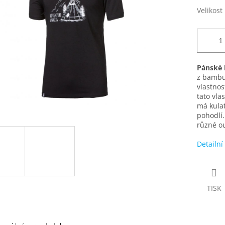
Velikost
Pánské 
z bambus
vlastnos
tato vla
má kulat
pohodlí.
různé ou
Detailní
TISK