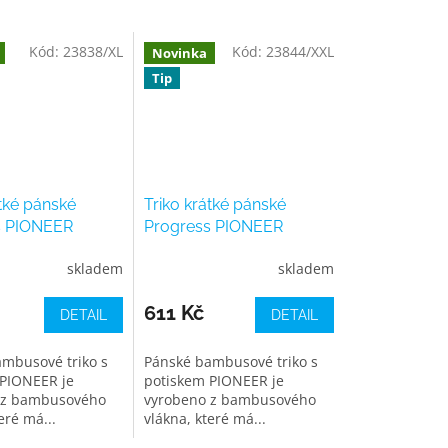
Kód:
23838/XL
Kód:
23844/XXL
Novinka
Tip
átké pánské
Triko krátké pánské
s PIONEER
Progress PIONEER
 modré
TEEPEE, červené
skladem
skladem
611 Kč
DETAIL
DETAIL
mbusové triko s
Pánské bambusové triko s
PIONEER je
potiskem PIONEER je
 z bambusového
vyrobeno z bambusového
eré má...
vlákna, které má...