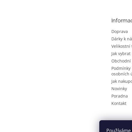
p
a
t
Informa
í
Doprava
Dárky k n
Velikostní
Jak vybrat
Obchodní
Podmínky 
osobních 
Jak nakup
Novinky
Poradna
Kontakt
Používáme 