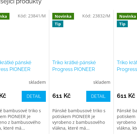
sející produkty
Kód:
23841/M
Kód:
23832/M
nka
Novinka
Novinka
Tip
Tip
 krátké pánské
Triko krátké pánské
Triko kr
ress PIONEER
Progress PIONEER
Progres
EE, khaki
TEEPEE, zelené
TEEPEE,
skladem
skladem
Kč
611 Kč
611 Kč
DETAIL
DETAIL
é bambusové triko s
Pánské bambusové triko s
Pánské ba
kem PIONEER je
potiskem PIONEER je
potiskem 
eno z bambusového
vyrobeno z bambusového
vyrobeno
, které má...
vlákna, které má...
vlákna, kt