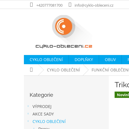
Přejít
+420777081700
info@cyklo-obleceni.cz
na
obsah
CYKLO OBLEČENÍ
DOPLŇKY
OBUV
Domů
CYKLO OBLEČENÍ
FUNKČNÍ OBLEČEN
P
Tri
o
Přeskočit
s
Kategorie
kategorie
Novin
t
r
VÝPRODEJ
a
AKCE SADY
n
CYKLO OBLEČENÍ
n
Dresy