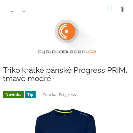
Přejít
NÁKUP
na
obsah
KOŠÍK
Triko krátké pánské Progress PRIM,
tmavě modré
Značka:
Progress
Novinka
Tip