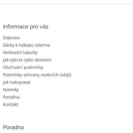
Z
á
p
a
Informace pro vás
t
Doprava
í
Dárky k nákupu zdarma
Velikostní tabulky
Jak vybrat cyklo oblečení
Obchodní podmínky
Podmínky ochrany osobních údajů
Jak nakupovat
Novinky
Poradna
Kontakt
Poradna