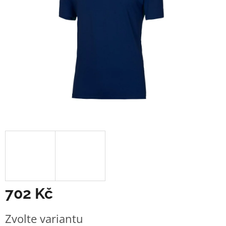
702 Kč
Měrná
Zvolte variantu
cena: