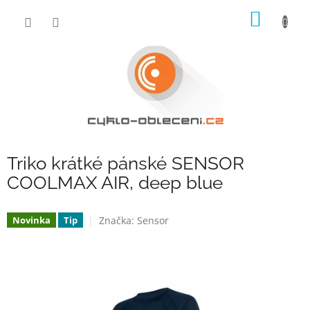
Přejít
NÁKUP
na
obsah
KOŠÍK
Triko krátké pánské SENSOR
COOLMAX AIR, deep blue
Značka:
Sensor
Novinka
Tip