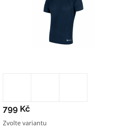
799 Kč
Měrná
Zvolte variantu
cena: