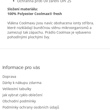
Ochranná proti UV záření UPF 25
Složení materiálu:
100% Polyester Coolmax® fresh
Vlákna Coolmaxu jsou navíc obohacena ionty stříbra,
které rozkládají buněčnou stěnu mikroorganismů a
zamezují tak zápachu. Prádlo Coolmax je vybaveno
pohodlnými plochými švy.
Z
á
p
a
Informace pro vás
t
Doprava
í
Dárky k nákupu zdarma
Velikostní tabulky
Jak vybrat cyklo oblečení
Obchodní podmínky
Podmínky ochrany osobních údajů