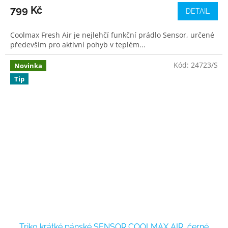
799 Kč
DETAIL
Coolmax Fresh Air je nejlehčí funkční prádlo Sensor, určené
především pro aktivní pohyb v teplém...
Kód:
24723/S
Novinka
Tip
Triko krátké pánské SENSOR COOLMAX AIR, černé