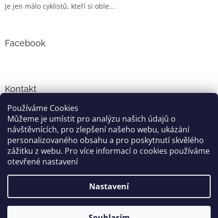
Je jen málo cyklistů, kteří si oble...
Facebook
Kontakt
Používáme Cookies
info
@
cyklo-obleceni.cz
Můžeme je umístit pro analýzu našich údajů o
+420777081700
návštěvnících, pro zlepšení našeho webu, ukázání
jsme na facebooku
personalizovaného obsahu a pro poskytnutí skvělého
zážitku z webu. Pro více informací o cookies používáme
otevřené nastavení
Vytvořil Shoptet
Nastavení
Copyright 2026
cyklo-obleceni.cz
. Všechna práva vyhrazena.
Souhlasím