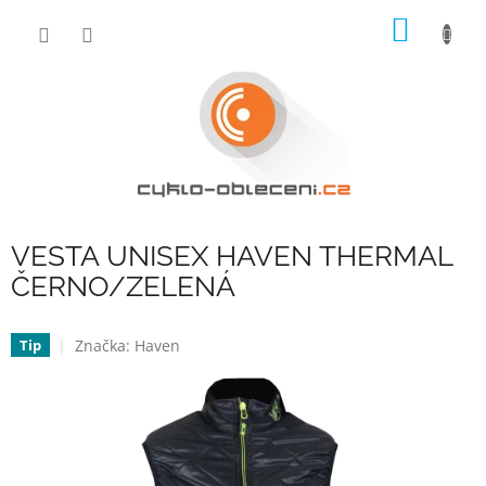
Přejít
NÁKUP
na
obsah
KOŠÍK
VESTA UNISEX HAVEN THERMAL
ČERNO/ZELENÁ
Značka:
Haven
Tip