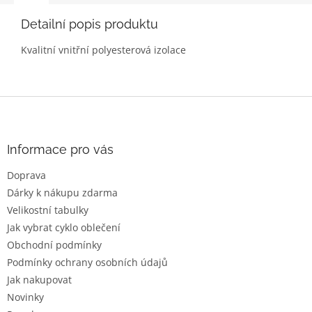
Detailní popis produktu
Kvalitní vnitřní polyesterová izolace
Z
á
p
a
Informace pro vás
t
Doprava
í
Dárky k nákupu zdarma
Velikostní tabulky
Jak vybrat cyklo oblečení
Obchodní podmínky
Podmínky ochrany osobních údajů
Jak nakupovat
Novinky