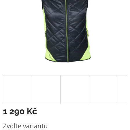
1 290 Kč
Měrná
Zvolte variantu
cena: