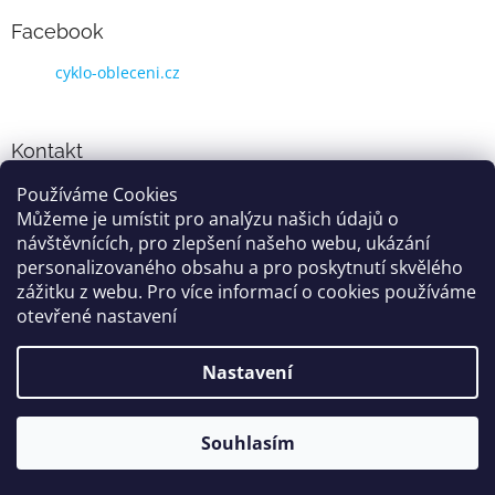
Facebook
cyklo-obleceni.cz
Kontakt
Používáme Cookies
info
@
cyklo-obleceni.cz
Můžeme je umístit pro analýzu našich údajů o
+420777081700
návštěvnících, pro zlepšení našeho webu, ukázání
jsme na facebooku
personalizovaného obsahu a pro poskytnutí skvělého
zážitku z webu. Pro více informací o cookies používáme
otevřené nastavení
Vytvořil Shoptet
Nastavení
Copyright 2026
cyklo-obleceni.cz
. Všechna práva vyhrazena.
Souhlasím
Grafika a úprava šablóny
Milan Markovič