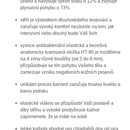
únavu a navyšuje výkon svalů o 12% a zvyšuje
plynulost pohybu o 73%
střih je výsledkem dlouhodobého testování a
zaručuje vysoký komfort nezávisle na tom, jak
intenzivní nebo dlouhý bude Váš švih
vysoce antibakteriální elastická a bezešvá
anatomicky tvarovaná vložka HT-90 je rozdělena
na 4 zóny různé tloušťky (od 2 do 8 mm),
přizpůsobuje se tím pohybu Vašeho těla a
zamezuje vzniku negativních kožních projevů
unikátní proces barvení zaručuje trvalou kvalitu a
barvu potisku
elastické vlákno se přizpůsobí
Vaší postavě a
díky střihu a vysoké prodyšnosti kalhot
zapomenete, že je máte na sobě
lehké kalhoty vhodné pro chladnější dny od jara