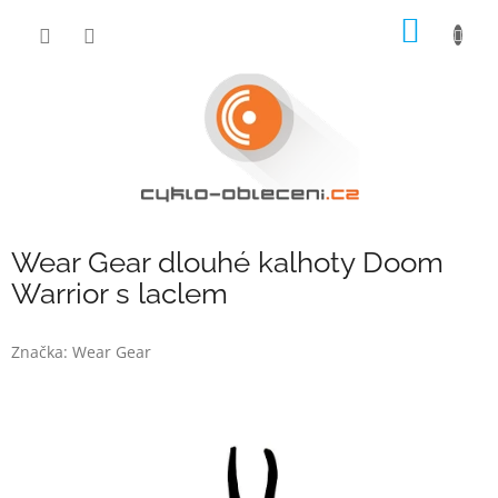
Přejít
NÁKUP
na
obsah
KOŠÍK
Wear Gear dlouhé kalhoty Doom
Warrior s laclem
Značka:
Wear Gear