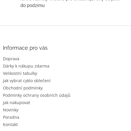
do podzimu
Z
á
p
a
Informace pro vás
t
Doprava
í
Dárky k nákupu zdarma
Velikostní tabulky
Jak vybrat cyklo oblečení
Obchodní podmínky
Podmínky ochrany osobních údajů
Jak nakupovat
Novinky
Poradna
Kontakt