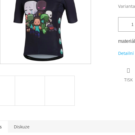
Varianta
materiá
Detailní
TISK
s
Diskuze