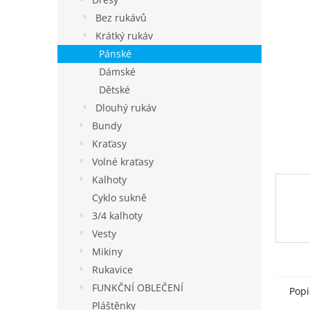
í
p
Bez rukávů
a
Krátký rukáv
n
Pánské
e
Dámské
l
Dětské
Dlouhý rukáv
Bundy
Kraťasy
Volné kraťasy
Kalhoty
Cyklo sukně
3/4 kalhoty
Vesty
Mikiny
Rukavice
FUNKČNÍ OBLEČENÍ
Popi
Pláštěnky