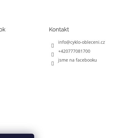
ok
Kontakt
info
@
cyklo-obleceni.cz
+420777081700
jsme na facebooku