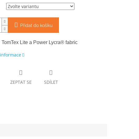
Přidat do košíku
l TomTex Lite a Power Lycra® fabric
 informace
ZEPTAT SE
SDÍLET