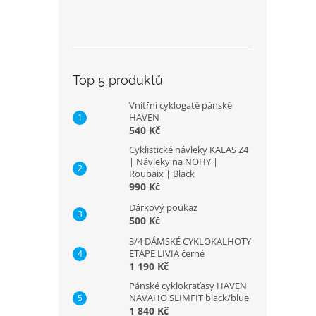
Top 5 produktů
Vnitřní cyklogatě pánské
HAVEN
540 Kč
Cyklistické návleky KALAS Z4
| Návleky na NOHY |
Roubaix | Black
990 Kč
Dárkový poukaz
500 Kč
3/4 DÁMSKÉ CYKLOKALHOTY
ETAPE LIVIA černé
1 190 Kč
Pánské cyklokraťasy HAVEN
NAVAHO SLIMFIT black/blue
1 840 Kč