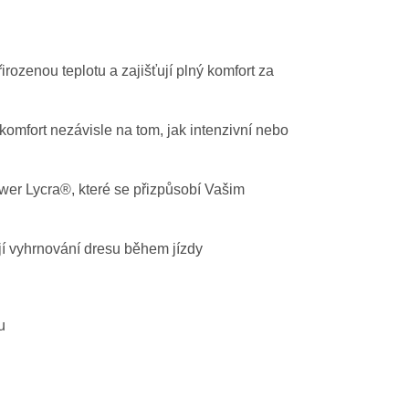
irozenou teplotu a zajišťují plný komfort za
komfort nezávisle na tom, jak intenzivní nebo
wer Lycra®, které se přizpůsobí Vašim
jí vyhrnování dresu během jízdy
u