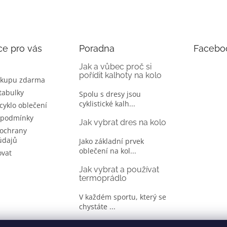
ce pro vás
Poradna
Facebo
Jak a vůbec proč si
pořídit kalhoty na kolo
ákupu zdarma
 tabulky
Spolu s dresy jsou
cyklistické kalh...
 cyklo oblečení
 podmínky
Jak vybrat dres na kolo
ochrany
údajů
Jako základní prvek
oblečení na kol...
ovat
Jak vybrat a používat
termoprádlo
V každém sportu, který se
chystáte ...
Jak správně vybrat