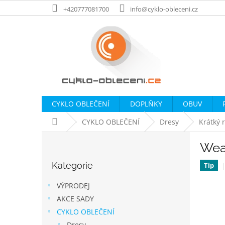
Přejít
+420777081700
info@cyklo-obleceni.cz
na
obsah
CYKLO OBLEČENÍ
DOPLŇKY
OBUV
Domů
CYKLO OBLEČENÍ
Dresy
Krátký 
P
Wea
o
Přeskočit
s
Kategorie
kategorie
Tip
t
r
VÝPRODEJ
a
AKCE SADY
n
CYKLO OBLEČENÍ
n
Dresy