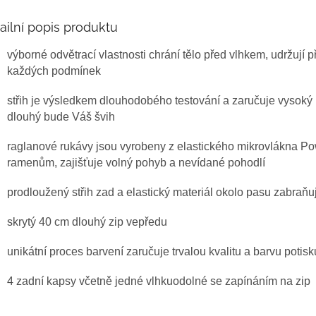
ailní popis produktu
výborné odvětrací vlastnosti chrání tělo před vlhkem, udržují př
každých podmínek
střih je výsledkem dlouhodobého testování a zaručuje vysoký 
dlouhý bude Váš švih
raglanové rukávy jsou vyrobeny z elastického mikrovlákna Po
ramenům, zajišťuje volný pohyb a nevídané pohodlí
prodloužený střih zad a elastický materiál okolo pasu zabraňu
skrytý 40 cm dlouhý zip vepředu
unikátní proces barvení zaručuje trvalou kvalitu a barvu potisk
4 zadní kapsy včetně jedné vlhkuodolné se zapínáním na zip