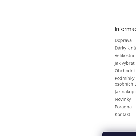
á
p
a
t
Informa
í
Doprava
Dárky k n
Velikostní
Jak vybrat
Obchodní
Podmínky 
osobních 
Jak nakup
Novinky
Poradna
Kontakt