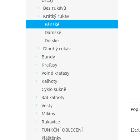
í
p
Bez rukávů
a
Krátký rukáv
n
Pánské
e
Dámské
l
Dětské
Dlouhý rukáv
Bundy
Kraťasy
Volné kraťasy
Kalhoty
Cyklo sukně
3/4 kalhoty
Vesty
Popi
Mikiny
Rukavice
Det
FUNKČNÍ OBLEČENÍ
Pláštěnky