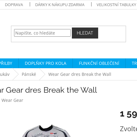
DOPRAVA
DÁRKY K NÁKUPU ZDARMA
VELIKOSTNÍ TABULKY
HLEDAT
PŘILBY
DOPLŇKY PRO KOLA
FUNKČNÍ OBLEČENÍ
TR
rukáv
Pánské
Wear Gear dres Break the Wall
r Gear dres Break the Wall
:
Wear Gear
1 5
Měrná
Zvolt
cena: