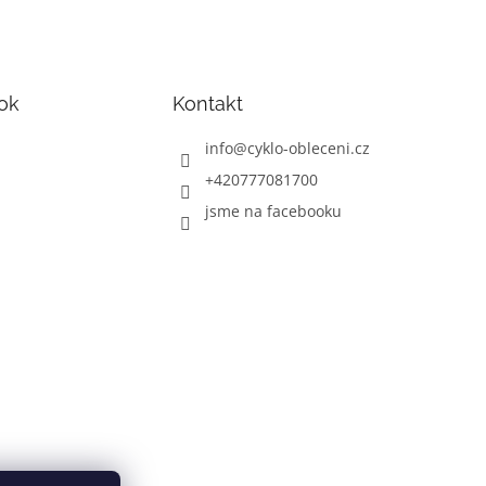
ok
Kontakt
info
@
cyklo-obleceni.cz
+420777081700
jsme na facebooku