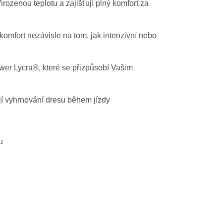
irozenou teplotu a zajišťují plný komfort za
komfort nezávisle na tom, jak intenzivní nebo
wer Lycra®, které se přizpůsobí Vašim
jí vyhrnování dresu během jízdy
u