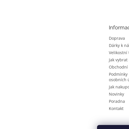
á
p
a
t
Informa
í
Doprava
Dárky k n
Velikostní
Jak vybrat
Obchodní
Podmínky 
osobních 
Jak nakup
Novinky
Poradna
Kontakt