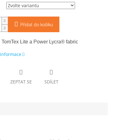
Přidat do košíku
l TomTex Lite a Power Lycra® fabric
 informace
ZEPTAT SE
SDÍLET