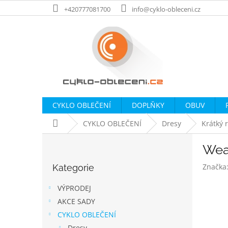
Přejít
+420777081700
info@cyklo-obleceni.cz
na
obsah
CYKLO OBLEČENÍ
DOPLŇKY
OBUV
Domů
CYKLO OBLEČENÍ
Dresy
Krátký 
P
Wea
o
Přeskočit
s
Značka
Kategorie
kategorie
t
r
VÝPRODEJ
a
AKCE SADY
n
CYKLO OBLEČENÍ
n
Dresy