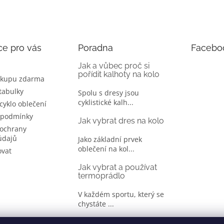
ce pro vás
Poradna
Facebo
Jak a vůbec proč si
pořídit kalhoty na kolo
ákupu zdarma
 tabulky
Spolu s dresy jsou
cyklistické kalh...
 cyklo oblečení
 podmínky
Jak vybrat dres na kolo
ochrany
údajů
Jako základní prvek
oblečení na kol...
ovat
Jak vybrat a používat
termoprádlo
V každém sportu, který se
chystáte ...
Jak správně vybrat