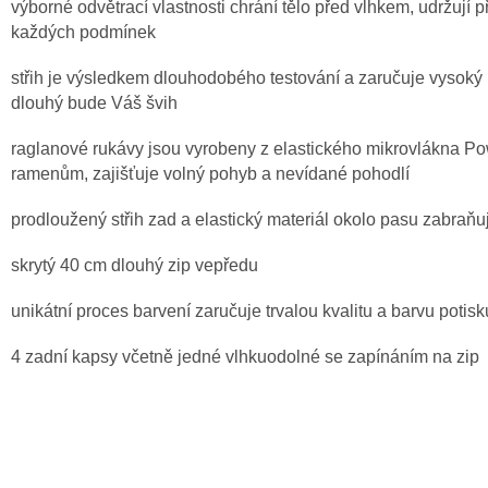
výborné odvětrací vlastnosti chrání tělo před vlhkem, udržují př
každých podmínek
střih je výsledkem dlouhodobého testování a zaručuje vysoký 
dlouhý bude Váš švih
raglanové rukávy jsou vyrobeny z elastického mikrovlákna Po
ramenům, zajišťuje volný pohyb a nevídané pohodlí
prodloužený střih zad a elastický materiál okolo pasu zabraňu
skrytý 40 cm dlouhý zip vepředu
unikátní proces barvení zaručuje trvalou kvalitu a barvu potisk
4 zadní kapsy včetně jedné vlhkuodolné se zapínáním na zip