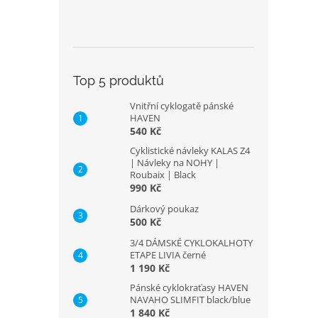
Top 5 produktů
Vnitřní cyklogatě pánské
HAVEN
540 Kč
Cyklistické návleky KALAS Z4
| Návleky na NOHY |
Roubaix | Black
990 Kč
Dárkový poukaz
500 Kč
3/4 DÁMSKÉ CYKLOKALHOTY
ETAPE LIVIA černé
1 190 Kč
Pánské cyklokraťasy HAVEN
NAVAHO SLIMFIT black/blue
1 840 Kč