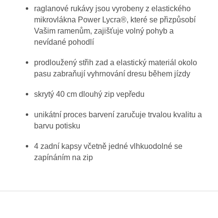
raglanové rukávy jsou vyrobeny z elastického
mikrovlákna Power Lycra®, které se přizpůsobí
Vašim ramenům, zajišťuje volný pohyb a
nevídané pohodlí
prodloužený střih zad a elastický materiál okolo
pasu zabraňují vyhrnování dresu během jízdy
skrytý 40 cm dlouhý zip vepředu
unikátní proces barvení zaručuje trvalou kvalitu a
barvu potisku
4 zadní kapsy včetně jedné vlhkuodolné se
zapínáním na zip
Z
á
p