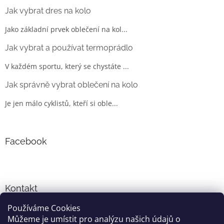
Jak vybrat dres na kolo
Jako základní prvek oblečení na kol...
Jak vybrat a používat termoprádlo
V každém sportu, který se chystáte ...
Jak správně vybrat oblečení na kolo
Je jen málo cyklistů, kteří si oble...
Facebook
Kontakt
Používáme Cookies
info
@
cyklo-obleceni.cz
Můžeme je umístit pro analýzu našich údajů o
+420777081700