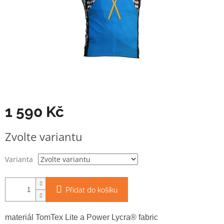
1 590 Kč
Měrná
Zvolte variantu
cena:
Varianta
Přidat do košíku
materiál TomTex Lite a Power Lycra® fabric