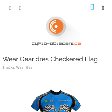
Přejít
NÁKUP
na
obsah
KOŠÍK
Wear Gear dres Checkered Flag
Značka:
Wear Gear