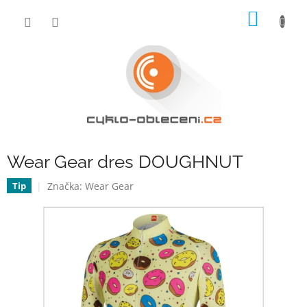
Přejít
NÁKUP
na
obsah
KOŠÍK
Wear Gear dres DOUGHNUT
Značka:
Wear Gear
Tip