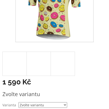
1 590 Kč
Měrná
Zvolte variantu
cena:
Varianta