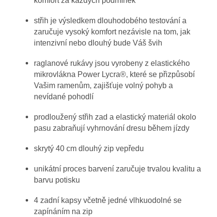
komfort za každých podmínek
střih je výsledkem dlouhodobého testování a
zaručuje vysoký komfort nezávisle na tom, jak
intenzivní nebo dlouhý bude Váš švih
raglanové rukávy jsou vyrobeny z elastického
mikrovlákna Power Lycra®, které se přizpůsobí
Vašim ramenům, zajišťuje volný pohyb a
nevídané pohodlí
prodloužený střih zad a elastický materiál okolo
pasu zabraňují vyhrnování dresu během jízdy
skrytý 40 cm dlouhý zip vepředu
unikátní proces barvení zaručuje trvalou kvalitu a
barvu potisku
4 zadní kapsy včetně jedné vlhkuodolné se
zapínáním na zip