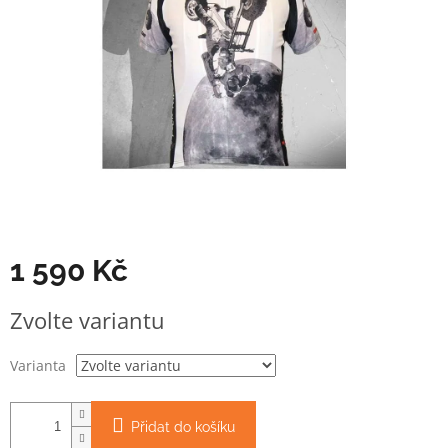
1 590 Kč
Měrná
Zvolte variantu
cena:
Varianta
Přidat do košíku