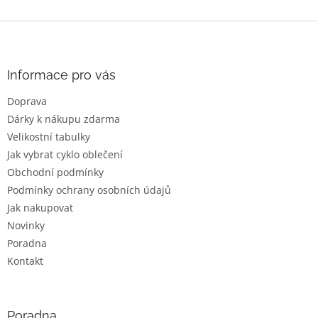
Z
á
p
a
Informace pro vás
t
Doprava
í
Dárky k nákupu zdarma
Velikostní tabulky
Jak vybrat cyklo oblečení
Obchodní podmínky
Podmínky ochrany osobních údajů
Jak nakupovat
Novinky
Poradna
Kontakt
Poradna