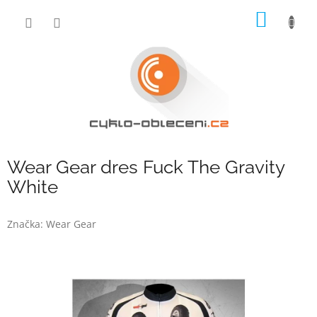
Přejít
NÁKUP
na
obsah
KOŠÍK
Wear Gear dres Fuck The Gravity
White
Značka:
Wear Gear