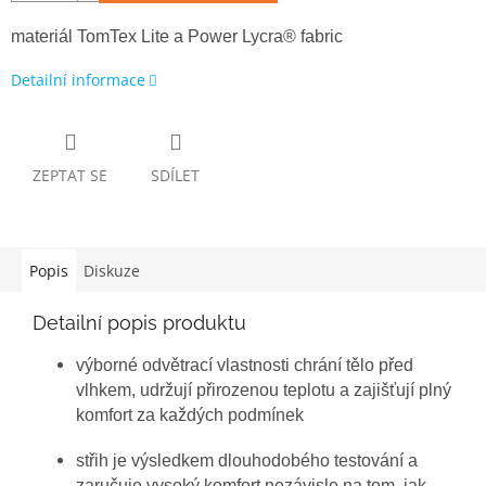
materiál TomTex Lite a Power Lycra® fabric
Detailní informace
ZEPTAT SE
SDÍLET
Popis
Diskuze
Detailní popis produktu
výborné odvětrací vlastnosti chrání tělo před
vlhkem, udržují přirozenou teplotu a zajišťují plný
komfort za každých podmínek
střih je výsledkem dlouhodobého testování a
zaručuje vysoký komfort nezávisle na tom, jak