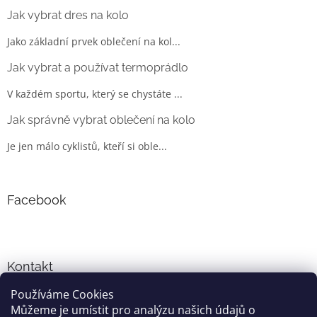
Jak vybrat dres na kolo
Jako základní prvek oblečení na kol...
Jak vybrat a používat termoprádlo
V každém sportu, který se chystáte ...
Jak správně vybrat oblečení na kolo
Je jen málo cyklistů, kteří si oble...
Facebook
Kontakt
Používáme Cookies
info
@
cyklo-obleceni.cz
Můžeme je umístit pro analýzu našich údajů o
+420777081700