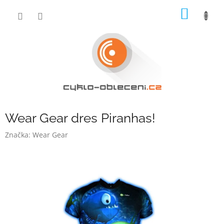
Přejít
NÁKUP
na
obsah
KOŠÍK
Wear Gear dres Piranhas!
Značka:
Wear Gear