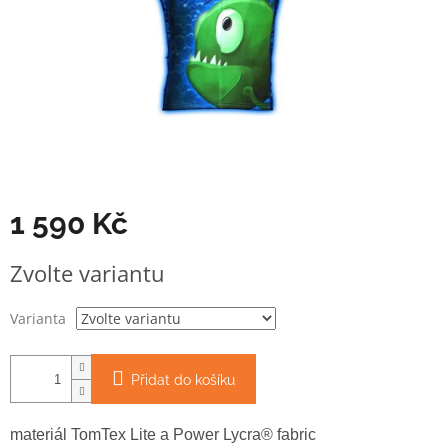
1 590 Kč
Měrná
Zvolte variantu
cena:
Varianta
Přidat do košíku
materiál TomTex Lite a Power Lycra® fabric