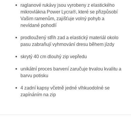
raglanové rukávy jsou vyrobeny z elastického
mikrovlákna Power Lycra®, které se přizpůsobí
Vašim ramenům, zajišťuje volný pohyb a
nevídané pohodlí
prodloužený střih zad a elastický materiál okolo
pasu zabraňují vyhrnování dresu během jízdy
skrytý 40 cm dlouhý zip vepředu
unikátní proces barvení zaručuje trvalou kvalitu a
barvu potisku
4 zadní kapsy včetně jedné vlhkuodolné se
zapínáním na zip
Z
á
p