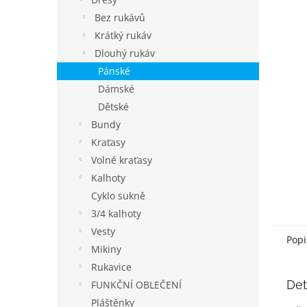
í
p
Bez rukávů
a
Krátký rukáv
n
Dlouhý rukáv
e
Pánské
l
Dámské
Dětské
Bundy
Kraťasy
Volné kraťasy
Kalhoty
Cyklo sukně
3/4 kalhoty
Vesty
Popi
Mikiny
Rukavice
Det
FUNKČNÍ OBLEČENÍ
Pláštěnky