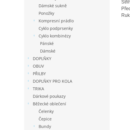
Stři
Dámské sukně
Před
Ponožky
Ruk
Kompresní prádlo
Cyklo podprsenky
Cyklo kombinézy
Pánské
Dámské
DOPLŇKY
OBUV
PŘILBY
DOPLŇKY PRO KOLA
TRIKA
Dárkové poukazy
Běžecké oblečení
Čelenky
Čepice
Bundy