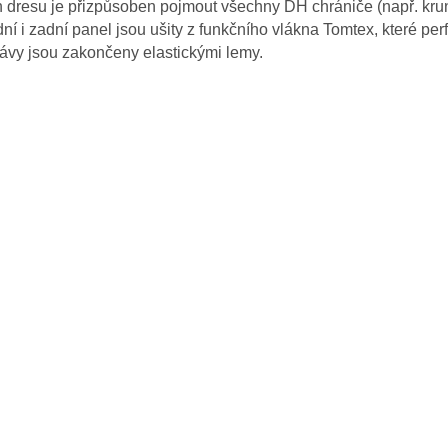
h dresu je přizpůsoben pojmout všechny DH chrániče (např. kruný
ní i zadní pa­nel jsou ušity z funkčního vlákna Tomtex, které per
ávy jsou zakončeny elastickými lemy.