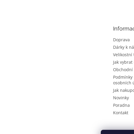
á
p
a
t
Informa
í
Doprava
Dárky k n
Velikostní
Jak vybrat
Obchodní
Podmínky 
osobních 
Jak nakup
Novinky
Poradna
Kontakt