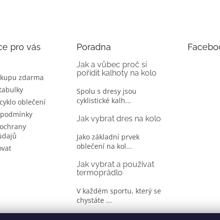
ce pro vás
Poradna
Facebo
Jak a vůbec proč si
pořídit kalhoty na kolo
ákupu zdarma
 tabulky
Spolu s dresy jsou
cyklistické kalh...
 cyklo oblečení
 podmínky
Jak vybrat dres na kolo
ochrany
údajů
Jako základní prvek
oblečení na kol...
ovat
Jak vybrat a používat
termoprádlo
V každém sportu, který se
chystáte ...
Jak správně vybrat