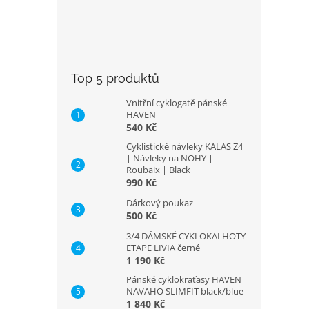
Top 5 produktů
Vnitřní cyklogatě pánské
HAVEN
540 Kč
Cyklistické návleky KALAS Z4
| Návleky na NOHY |
Roubaix | Black
990 Kč
Dárkový poukaz
500 Kč
3/4 DÁMSKÉ CYKLOKALHOTY
ETAPE LIVIA černé
1 190 Kč
Pánské cyklokraťasy HAVEN
NAVAHO SLIMFIT black/blue
1 840 Kč