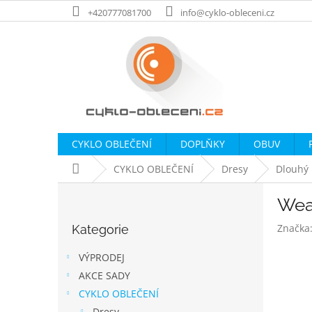
Přejít
+420777081700
info@cyklo-obleceni.cz
na
obsah
CYKLO OBLEČENÍ
DOPLŇKY
OBUV
Domů
CYKLO OBLEČENÍ
Dresy
Dlouhý 
P
Wea
o
Přeskočit
s
Značka
Kategorie
kategorie
t
r
VÝPRODEJ
a
AKCE SADY
n
CYKLO OBLEČENÍ
n
Dresy