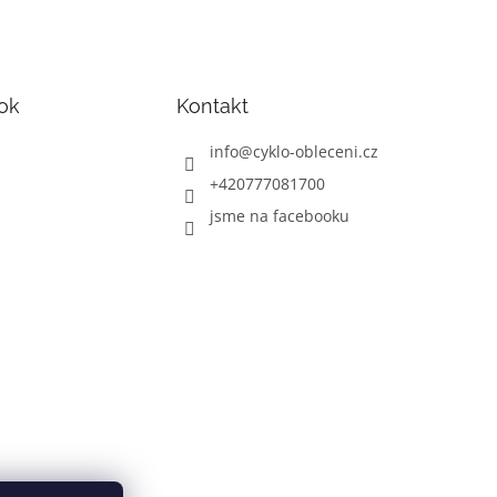
ok
Kontakt
info
@
cyklo-obleceni.cz
+420777081700
jsme na facebooku