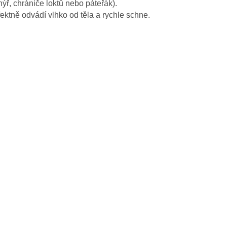
ř, chrániče loktů nebo pá­teřák).
fektně odvádí vlhko od těla a rychle schne.