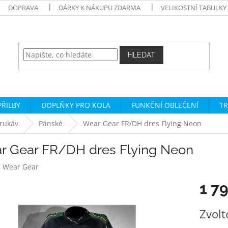
DOPRAVA
DÁRKY K NÁKUPU ZDARMA
VELIKOSTNÍ TABULKY
HLEDAT
PŘILBY
DOPLŇKY PRO KOLA
FUNKČNÍ OBLEČENÍ
TR
rukáv
Pánské
Wear Gear FR/DH dres Flying Neon
r Gear FR/DH dres Flying Neon
:
Wear Gear
1 7
Měrná
Zvolt
cena: