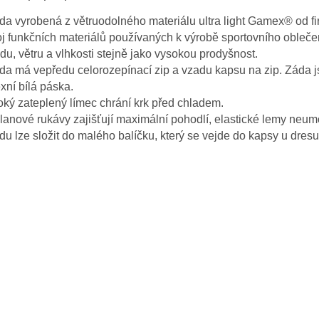
a vyrobená z větruodolného materiálu ultra light Gamex
®
od fi
j funkčních materiálů používaných k výrobě sportovního oblečení
du, větru a vlhkosti stejně jako vysokou prodyšnost.
a má vepředu celorozepínací zip a vzadu kapsu na zip. Záda j
exní bílá páska.
ký zateplený límec chrání krk před chladem.
anové rukávy zajišťují maximální pohodlí,
elastické lemy neumo
u lze složit do malého balíčku, který se vejde do kapsy u dresu