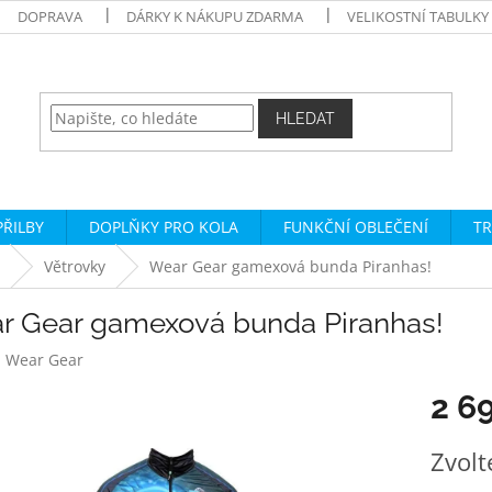
DOPRAVA
DÁRKY K NÁKUPU ZDARMA
VELIKOSTNÍ TABULKY
HLEDAT
PŘILBY
DOPLŇKY PRO KOLA
FUNKČNÍ OBLEČENÍ
TR
Větrovky
Wear Gear gamexová bunda Piranhas!
r Gear gamexová bunda Piranhas!
:
Wear Gear
2 6
Měrná
Zvolt
cena: