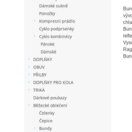
Dámské sukně
Bund
Ponožky
vývo
Kompresní prádlo
chla
Cyklo podprsenky
Bund
refl
Cyklo kombinézy
Vyso
Pánské
Ragl
Dámské
Bund
DOPLŇKY
OBUV
PŘILBY
DOPLŇKY PRO KOLA
TRIKA
Dárkové poukazy
Běžecké oblečení
Čelenky
Čepice
Bundy