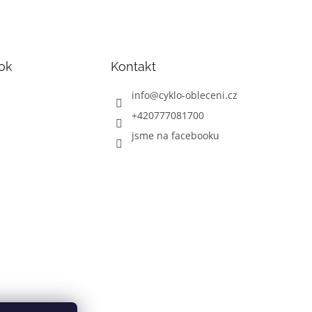
ok
Kontakt
info
@
cyklo-obleceni.cz
+420777081700
jsme na facebooku