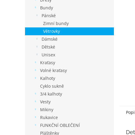
í
p
Bundy
a
Pánské
n
Zimní bundy
e
Větrovky
l
Dámské
Dětské
Unisex
Kraťasy
Volné kraťasy
Kalhoty
Cyklo sukně
3/4 kalhoty
Vesty
Mikiny
Popi
Rukavice
FUNKČNÍ OBLEČENÍ
Det
Pláštěnky