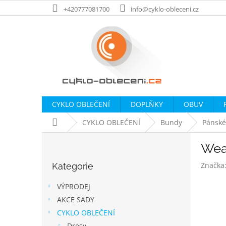
Přejít
+420777081700
info@cyklo-obleceni.cz
na
obsah
CYKLO OBLEČENÍ
DOPLŇKY
OBUV
Domů
CYKLO OBLEČENÍ
Bundy
Pánské
P
Wea
o
Přeskočit
s
Značka
Kategorie
kategorie
t
r
VÝPRODEJ
a
AKCE SADY
n
CYKLO OBLEČENÍ
n
Dresy