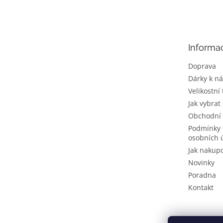
á
p
a
t
Informa
í
Doprava
Dárky k n
Velikostní
Jak vybrat
Obchodní
Podmínky 
osobních 
Jak nakup
Novinky
Poradna
Kontakt