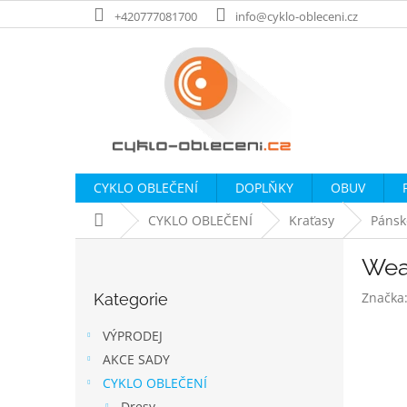
Přejít
+420777081700
info@cyklo-obleceni.cz
na
obsah
CYKLO OBLEČENÍ
DOPLŇKY
OBUV
Domů
CYKLO OBLEČENÍ
Kraťasy
Pánsk
P
Wear
o
Přeskočit
s
Značka
Kategorie
kategorie
t
r
VÝPRODEJ
a
AKCE SADY
n
CYKLO OBLEČENÍ
n
Dresy