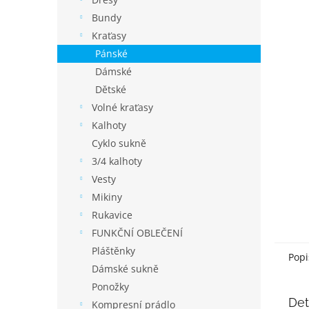
í
p
Bundy
a
Kraťasy
n
Pánské
e
Dámské
l
Dětské
Volné kraťasy
Kalhoty
Cyklo sukně
3/4 kalhoty
Vesty
Mikiny
Rukavice
FUNKČNÍ OBLEČENÍ
Pláštěnky
Popi
Dámské sukně
Ponožky
Det
Kompresní prádlo