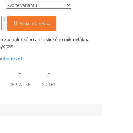
Přidat do košíku
o z ultralehkého a elastického mikrovlákna
Lycra®
 informace
ZEPTAT SE
SDÍLET