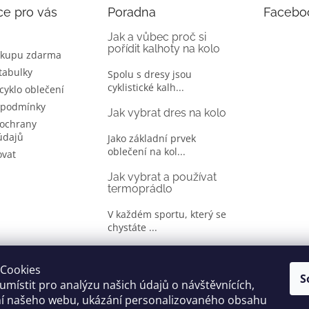
ce pro vás
Poradna
Facebo
Jak a vůbec proč si
pořídit kalhoty na kolo
ákupu zdarma
 tabulky
Spolu s dresy jsou
cyklistické kalh...
 cyklo oblečení
 podmínky
Jak vybrat dres na kolo
ochrany
údajů
Jako základní prvek
oblečení na kol...
ovat
Jak vybrat a používat
termoprádlo
V každém sportu, který se
chystáte ...
Jak správně vybrat
oblečení na kolo
Cookies
S
místit pro analýzu našich údajů o návštěvnících,
Je jen málo cyklistů, kteří si
ní našeho webu, ukázání personalizovaného obsahu
oble...