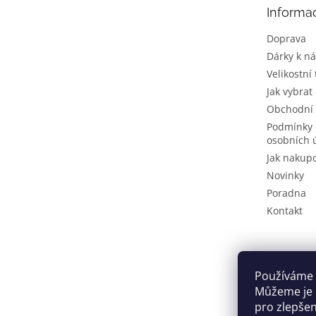
t
Informa
í
Doprava
Dárky k n
Velikostní
Jak vybrat
Obchodní
Podmínky 
osobních 
Jak nakup
Novinky
Poradna
Kontakt
Používáme 
Můžeme je u
pro zlepše