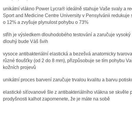
unikátní vlákno Power Lycra® ideálně stahuje Vaše svaly a red
Sport and Medicine Centre University v Pensylvánii redukuje
o 12% a zvyšuje plynulost pohybu o 73%
střih je výsledkem dlouhodobého testování a zaručuje vysoký
dlouhý bude Váš švih
vysoce antibakteriální elastická a bezešvá anatomicky tvarov
různé tloušťky (od 2 do 8 mm), přizpůsobuje se tím pohybu V
kožních projevů
unikátní proces barvení zaručuje trvalou kvalitu a barvu potisk
elastické síťovanové šle z antibakteriálního vlákna se skvěle 
prodyšnosti kalhot zapomenete, že je máte na sobě