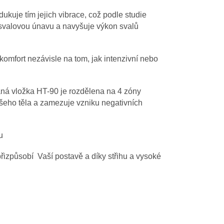
ukuje tím jejich vibrace, což podle studie
 svalovou únavu a navyšuje výkon svalů
 komfort
nezávisle na tom, jak intenzivní nebo
aná vložka HT-90 je rozdělena na 4 zóny
ašeho těla a zamezuje vzniku negativních
u
přizpůsobí
Vaší postavě a díky střihu a vysoké