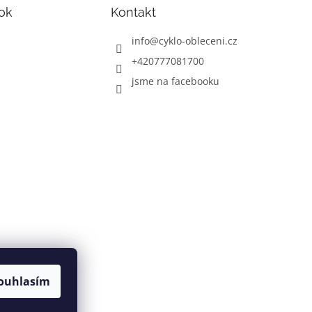
ok
Kontakt
info
@
cyklo-obleceni.cz
+420777081700
jsme na facebooku
ouhlasím