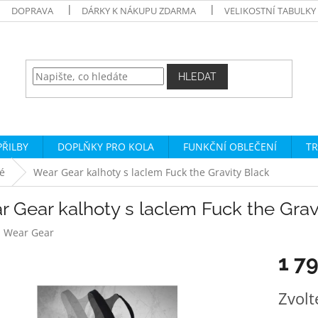
DOPRAVA
DÁRKY K NÁKUPU ZDARMA
VELIKOSTNÍ TABULKY
HLEDAT
PŘILBY
DOPLŇKY PRO KOLA
FUNKČNÍ OBLEČENÍ
TR
é
Wear Gear kalhoty s laclem Fuck the Gravity Black
 Gear kalhoty s laclem Fuck the Grav
:
Wear Gear
1 7
Měrná
Zvolt
cena: