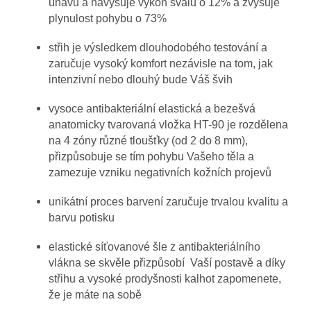
únavu a navyšuje výkon svalů o 12% a zvyšuje
plynulost pohybu o 73%
střih je výsledkem dlouhodobého testování a
zaručuje vysoký komfort
nezávisle na tom, jak
intenzivní nebo dlouhý bude Váš švih
vysoce antibakteriální elastická a bezešvá
anatomicky tvarovaná vložka HT-90 je rozdělena
na 4 zóny různé tloušťky (od 2 do 8 mm),
přizpůsobuje se tím pohybu Vašeho těla a
zamezuje vzniku negativních kožních projevů
unikátní proces barvení zaručuje trvalou kvalitu a
barvu potisku
elastické síťovanové šle z antibakteriálního
vlákna se skvěle přizpůsobí
Vaší postavě a díky
střihu a vysoké prodyšnosti kalhot zapomenete,
že je máte na sobě