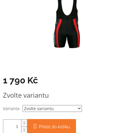
1 790 Kč
Měrná
Zvolte variantu
cena:
Varianta
Přidat do košíku