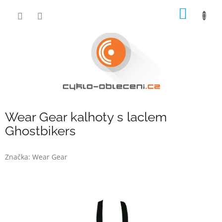
Přejít
NÁKUP
na
obsah
KOŠÍK
Wear Gear kalhoty s laclem
Ghostbikers
Značka:
Wear Gear