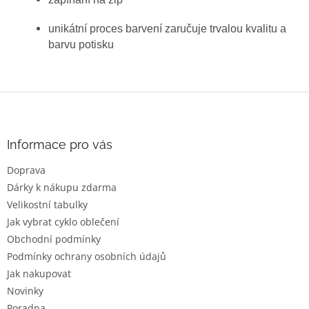
unikátní proces barvení zaručuje trvalou kvalitu a
barvu potisku
Z
á
p
a
Informace pro vás
t
Doprava
í
Dárky k nákupu zdarma
Velikostní tabulky
Jak vybrat cyklo oblečení
Obchodní podmínky
Podmínky ochrany osobních údajů
Jak nakupovat
Novinky
Poradna