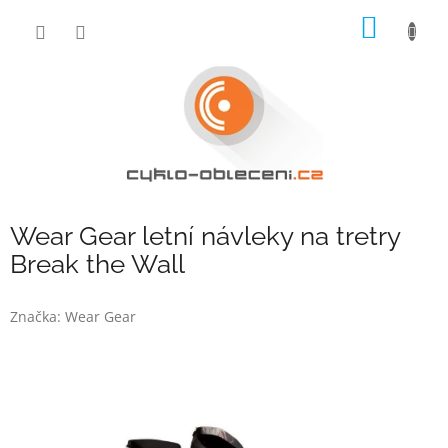
Přejít
NÁKUP
na
obsah
KOŠÍK
Wear Gear letní návleky na tretry
Break the Wall
Značka:
Wear Gear