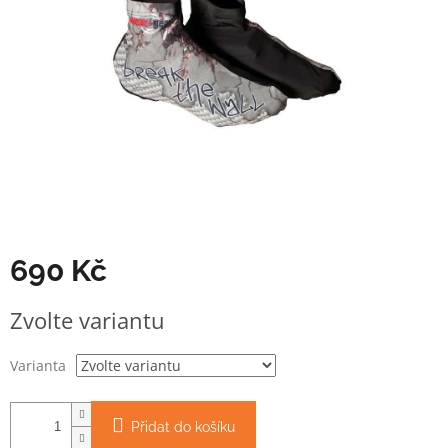
690 Kč
Měrná
Zvolte variantu
cena:
Varianta
Přidat do košíku