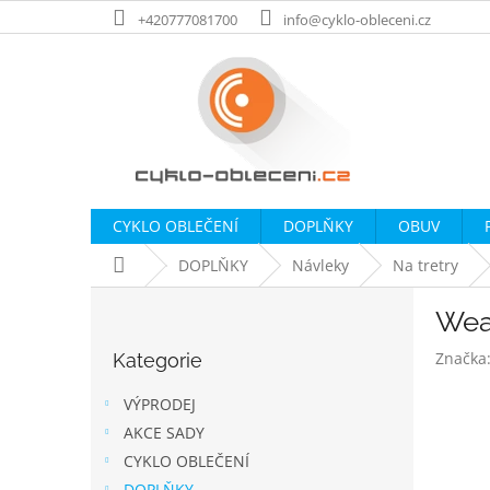
Přejít
+420777081700
info@cyklo-obleceni.cz
na
obsah
CYKLO OBLEČENÍ
DOPLŇKY
OBUV
Domů
DOPLŇKY
Návleky
Na tretry
P
Wear
o
Přeskočit
s
Značka
Kategorie
kategorie
t
r
VÝPRODEJ
a
AKCE SADY
n
CYKLO OBLEČENÍ
n
DOPLŇKY