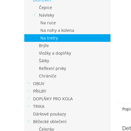
í
p
Čepice
a
Návleky
n
Na ruce
e
Na nohy a kolena
l
Na tretry
Brýle
Vložky a doplňky
Šátky
Reflexní prvky
Chrániče
OBUV
PŘILBY
DOPLŇKY PRO KOLA
TRIKA
Popi
Dárkové poukazy
Běžecké oblečení
Det
Čelenky