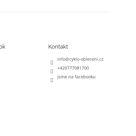
ok
Kontakt
info
@
cyklo-obleceni.cz
+420777081700
jsme na facebooku