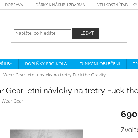
DOPRAVA
DÁRKY K NÁKUPU ZDARMA
VELIKOSTNÍ TABULKY
HLEDAT
PŘILBY
DOPLŇKY PRO KOLA
FUNKČNÍ OBLEČENÍ
TR
Wear Gear letní návleky na tretry Fuck the Gravity
 Gear letní návleky na tretry Fuck the
:
Wear Gear
690
Měrná
Zvolt
cena: