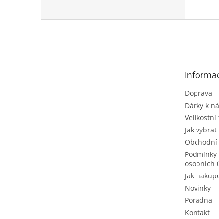
Z
á
p
a
t
Informa
í
Doprava
Dárky k n
Velikostní
Jak vybrat
Obchodní
Podmínky 
osobních 
Jak nakup
Novinky
Poradna
Kontakt