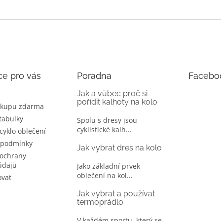
ce pro vás
Poradna
Facebo
Jak a vůbec proč si
pořídit kalhoty na kolo
ákupu zdarma
 tabulky
Spolu s dresy jsou
cyklistické kalh...
 cyklo oblečení
 podmínky
Jak vybrat dres na kolo
ochrany
údajů
Jako základní prvek
oblečení na kol...
ovat
Jak vybrat a používat
termoprádlo
V každém sportu, který se