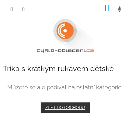
Přejít
NÁKUP
na
obsah
KOŠÍK
Trika s krátkým rukávem dětské
Můžete se ale podívat na ostatní kategorie.
ZPĚT DO OBCHODU
Z