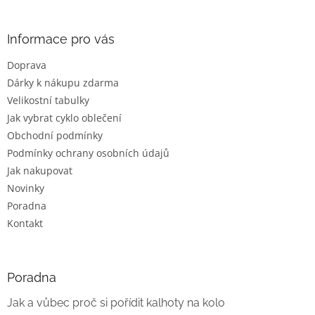
á
p
a
Informace pro vás
t
Doprava
í
Dárky k nákupu zdarma
Velikostní tabulky
Jak vybrat cyklo oblečení
Obchodní podmínky
Podmínky ochrany osobních údajů
Jak nakupovat
Novinky
Poradna
Kontakt
Poradna
Jak a vůbec proč si pořídit kalhoty na kolo