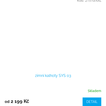
Kód:
21510/XXL
zimní kalhoty SYS 03
Skladem
2 199 Kč
od
DETAIL