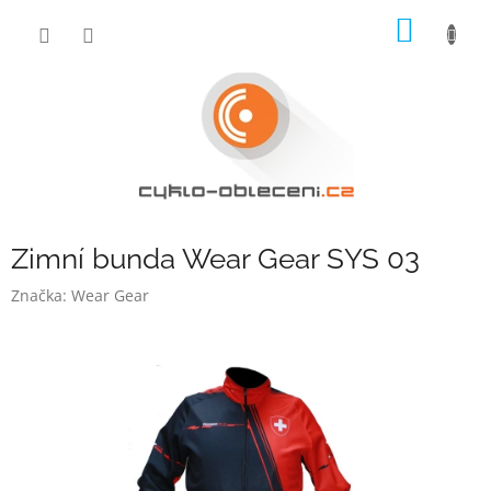
Přejít
NÁKUP
na
obsah
KOŠÍK
Zimní bunda Wear Gear SYS 03
Značka:
Wear Gear