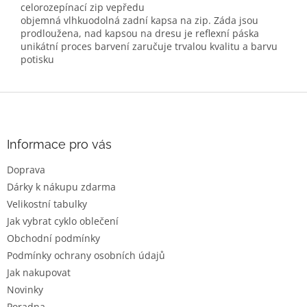
celorozepínací zip vepředu
objemná vlhkuodolná zadní kapsa na zip. Záda jsou
prodloužena, nad kapsou na dresu je reflexní páska
unikátní proces barvení zaručuje trvalou kvalitu a barvu
potisku
Z
á
p
a
Informace pro vás
t
Doprava
í
Dárky k nákupu zdarma
Velikostní tabulky
Jak vybrat cyklo oblečení
Obchodní podmínky
Podmínky ochrany osobních údajů
Jak nakupovat
Novinky
Poradna