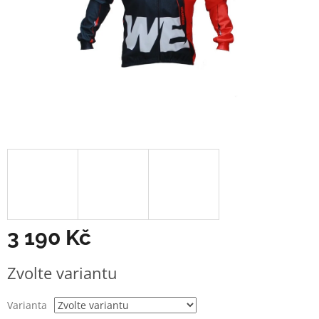
3 190 Kč
Měrná
Zvolte variantu
cena:
Varianta