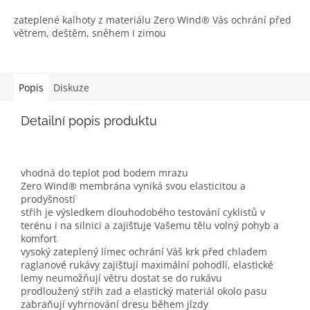
zateplené kalhoty z materiálu Zero Wind® Vás ochrání před
větrem, deštěm, sněhem i zimou
Popis
Diskuze
Detailní popis produktu
vhodná do teplot pod bodem mrazu
Zero Wind® membrána vyniká svou elasticitou a
prodyšností
střih je výsledkem dlouhodobého testování cyklistů v
terénu i na silnici a zajišťuje Vašemu tělu volný pohyb a
komfort
vysoký zateplený límec ochrání Váš krk před chladem
raglanové rukávy zajišťují maximální pohodlí, elastické
lemy neumožňují větru dostat se do rukávu
prodloužený střih zad a elastický materiál okolo pasu
zabraňují vyhrnování dresu během jízdy