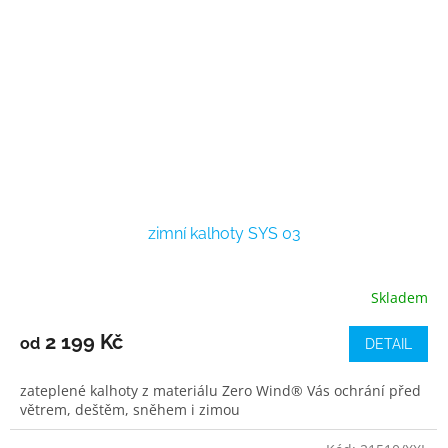
zimní kalhoty SYS 03
Skladem
2 199 Kč
od
DETAIL
zateplené kalhoty z materiálu Zero Wind® Vás ochrání před
větrem, deštěm, sněhem i zimou