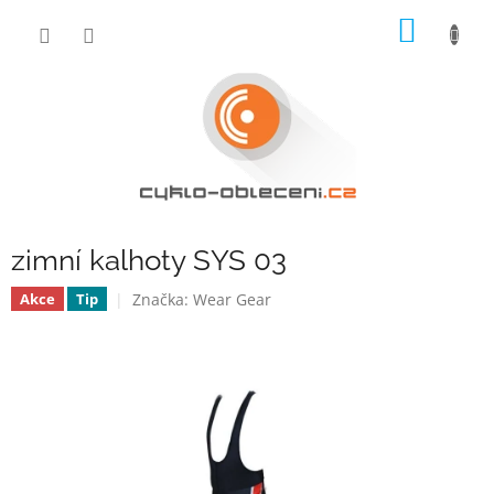
Přejít
NÁKUP
na
obsah
KOŠÍK
zimní kalhoty SYS 03
Značka:
Wear Gear
Akce
Tip