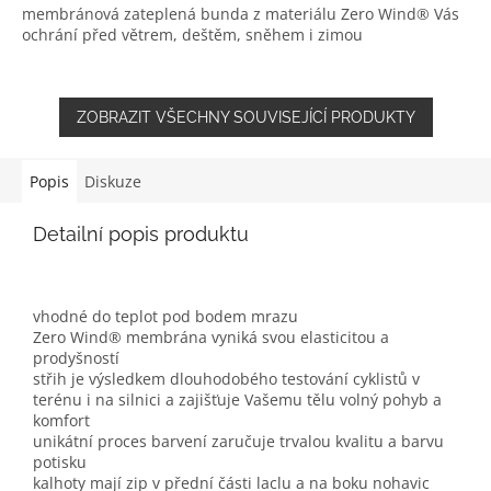
membránová zateplená bunda z materiálu Zero Wind® Vás
ochrání před větrem, deštěm, sněhem i zimou
ZOBRAZIT VŠECHNY SOUVISEJÍCÍ PRODUKTY
Popis
Diskuze
Detailní popis produktu
vhodné do teplot pod bodem mrazu
Zero Wind® membrána vyniká svou elasticitou a
prodyšností
střih je výsledkem dlouhodobého testování cyklistů v
terénu i na silnici a zajišťuje Vašemu tělu volný pohyb a
komfort
unikátní proces barvení zaručuje trvalou kvalitu a barvu
potisku
kalhoty mají zip v přední části laclu a na boku nohavic