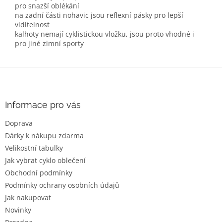
pro snazší oblékání
na zadní části nohavic jsou reflexní pásky pro lepší
viditelnost
kalhoty nemají cyklistickou vložku, jsou proto vhodné i
pro jiné zimní sporty
Z
á
p
a
Informace pro vás
t
Doprava
í
Dárky k nákupu zdarma
Velikostní tabulky
Jak vybrat cyklo oblečení
Obchodní podmínky
Podmínky ochrany osobních údajů
Jak nakupovat
Novinky