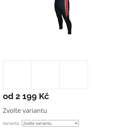
od
2 199 Kč
Měrná
Zvolte variantu
cena:
Varianta