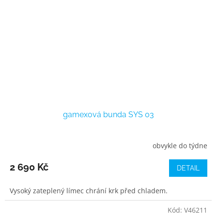
gamexová bunda SYS 03
obvykle do týdne
2 690 Kč
DETAIL
Vysoký zateplený límec chrání krk před chladem.
Kód:
V46211